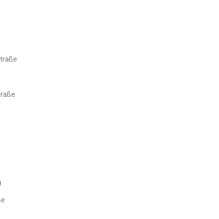
straße
traße
g
ße