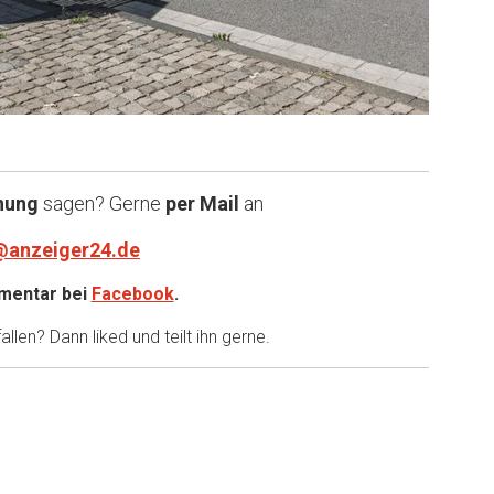
nung
sagen? Gerne
per Mail
an
@anzeiger24.de
entar bei
Facebook
.
llen? Dann liked und teilt ihn gerne.
er