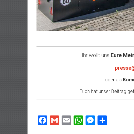
Ihr wollt uns
Eure Mei
presse
oder als
Komm
Euch hat unser Beitrag gefa
Facebook
Gmail
Email
WhatsApp
Messeng
Teilen