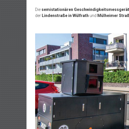
Die
semistationären Geschwindigkeitsmessgerä
der
Lindenstraße in Wülfrath
und
Mülheimer Straß