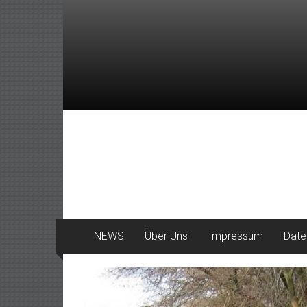
Zum
Inhalt
springen
DeinHaan
News
aus
Haan
NEWS
Über Uns
Impressum
Date