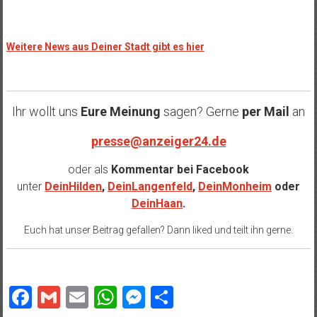
Weitere News aus Deiner Stadt gibt es hier
Ihr wollt uns
Eure Meinung
sagen? Gerne
per Mail
an
presse@anzeiger24.de
oder als
Kommentar bei
Facebook
unter
DeinHilden
,
DeinLangenfeld
,
DeinMonheim
oder
DeinHaan
.
Euch hat unser Beitrag gefallen? Dann liked und teilt ihn gerne.
Facebook
Gmail
Email
WhatsApp
Messenger
Teilen