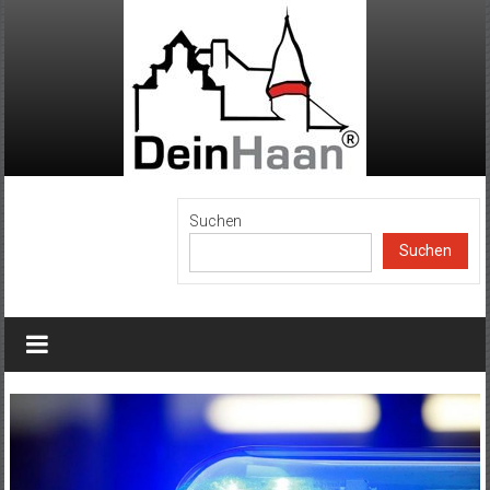
Zum
Inhalt
springen
DeinHaan
Suchen
Suchen
News
aus
Haan