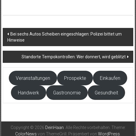
Beitragsnavigation
Bei sechs Autos Scheiben eingeschlagen: Polizei bittet um
Hinweise
Standorte Tempokontrollen: Wer donnert, wird geblitzt
Veranstaltungen
Prospekte
Einkaufen
Handwerk
Gastronomie
Gesundheit
Copyright © 2026
DeinHaan
. Alle Rechte vorbehalten. Theme:
ColorNews
von ThemeGrill. Präsentiert von
WordPress
.