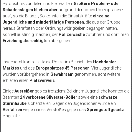
Pyrotechnik zündeten und Eier warfen.
Größere Problem- oder
Schadenslagen blieben aber
aufgrund der hohen Polizeipräsenz
aus“, so die Bilanz. „So konnten die Einsatzkräfte
einzelne
Jugendliche und minderjährige Personen
, die aus der Gruppe
heraus Straftaten oder Ordnungswidrigkeiten begangen hatten,
schnell ausfindig machen, der
Polizeiwache
zuführen und dort ihren
Erziehungsberechtigten
übergeben.“
Insgesamt kontrollierte die Polizei im Bereich des
Hochdahler
Marktes
und des
Europaplatzes 45 Personen
. Vier Jugendliche
wurden vorübergehend in
Gewahrsam
genommen, acht weitere
erhielten einen
Platzverweis
.
Einige
Ausreißer
gab es trotzdem: Bei einem Jugendliche konnten die
Beamten
24 verbotene Silvester-Böller
sowie eine
schwarze
Sturmhaube
sicherstellen. Gegen den Jugendlichen wurde ein
Verfahren
wegen eines Verstoßes gegen das
Sprengstoffgesetz
eingeleitet.