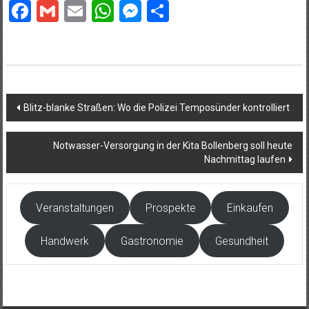
Facebook
Gmail
Email
WhatsApp
Messenger
Teilen
Beitragsnavigation
Blitz-blanke Straßen: Wo die Polizei Temposünder kontrolliert
Notwasser-Versorgung in der Kita Bollenberg soll heute
Nachmittag laufen
Veranstaltungen
Prospekte
Einkaufen
Handwerk
Gastronomie
Gesundheit