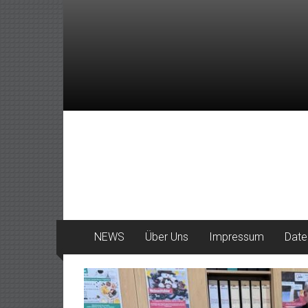
Zum
Inhalt
springen
DeinHaan
News
aus
Haan
NEWS
Über Uns
Impressum
Date