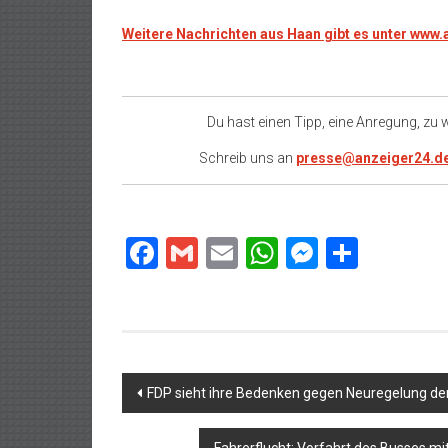
Weitere Nachrichten aus Haan gibt es unter www
Du hast einen Tipp, eine Anregung, zu
Schreib uns an
presse@anzeiger24.d
Facebook
Gmail
Email
WhatsApp
Messeng
Teilen
Beitragsnavigation
FDP sieht ihre Bedenken gegen Neuregelung der