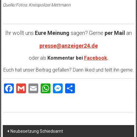
Quelle/Fotos: Kreispolizei Mettmann
Ihr wollt uns
Eure Meinung
sagen? Gerne
per Mail
an
presse@anzeiger24.de
oder als
Kommentar bei
Facebook
.
Euch hat unser Beitrag gefallen? Dann liked und teilt ihn gerne.
Facebook
Gmail
Email
WhatsApp
Messenger
Teilen
Beitragsnavigation
Neubesetzung Schiedsamt