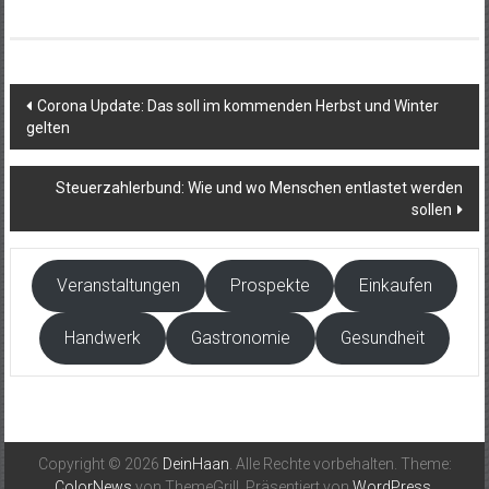
Beitragsnavigation
Corona Update: Das soll im kommenden Herbst und Winter
gelten
Steuerzahlerbund: Wie und wo Menschen entlastet werden
sollen
Veranstaltungen
Prospekte
Einkaufen
Handwerk
Gastronomie
Gesundheit
Copyright © 2026
DeinHaan
. Alle Rechte vorbehalten. Theme:
ColorNews
von ThemeGrill. Präsentiert von
WordPress
.