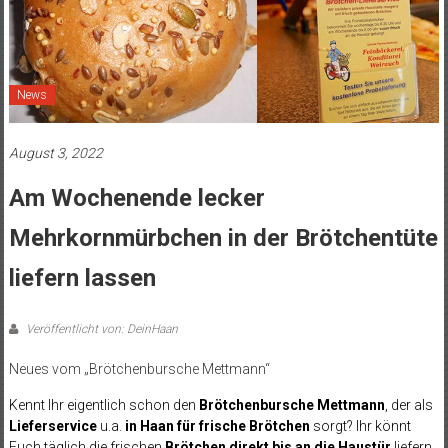
News
August 3, 2022
Am Wochenende lecker
Mehrkornmürbchen in der Brötchentüte
liefern lassen
Veröffentlicht von: DeinHaan
Neues vom „Brötchenbursche Mettmann“
Kennt Ihr eigentlich schon den
Brötchenbursche Mettmann
, der als
Lieferservice
u.a.
in Haan
für frische Brötchen
sorgt? Ihr könnt
Euch täglich die frischen
Brötchen direkt bis an die Haustür
liefern