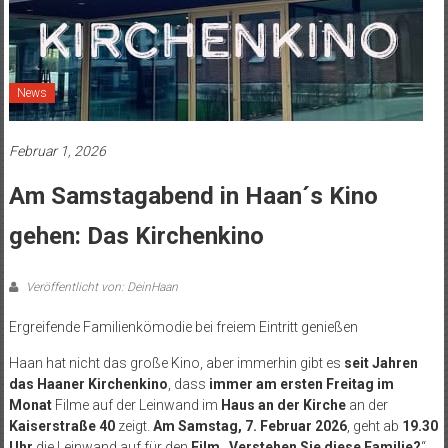
News
Februar 1, 2026
Am Samstagabend in Haan´s Kino
gehen: Das Kirchenkino
Veröffentlicht von: DeinHaan
Ergreifende Familienkömodie bei freiem Eintritt genießen
Haan hat nicht das große Kino, aber immerhin gibt es
seit Jahren
das Haaner Kirchenkino
, dass
immer am ersten Freitag im
Monat
Filme auf der Leinwand im
Haus an der Kirche
an der
Kaiserstraße 40
zeigt.
Am Samstag, 7. Februar 2026
, geht ab
19.30
Uhr
die Leinwand auf für den
Film „Verstehen Sie diese Familie?
“