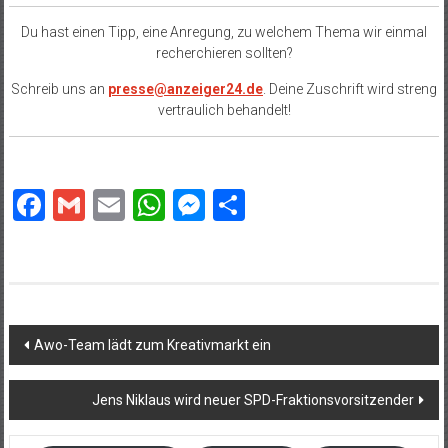
Du hast einen Tipp, eine Anregung, zu welchem Thema wir einmal
recherchieren sollten?
Schreib uns an
presse@anzeiger24.de
. Deine Zuschrift wird streng
vertraulich behandelt!
Facebook
Gmail
Email
WhatsApp
Messenger
Teilen
Beitragsnavigation
Awo-Team lädt zum Kreativmarkt ein
Jens Niklaus wird neuer SPD-Fraktionsvorsitzender