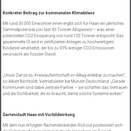
Konkreter Beitrag zur kommunalen Klimabilanz
Mit rund 30.000 Einwohner:innen ergibt sich für Haan ein jährliches
Sammelpotenzial von fast 40 Tonnen Altspeiseöl – was einer
potenziellen CO
2
-Einsparung von rund 120 Tonnen entspricht. Das
gesammelte Öl wird in zertifizierten Anlagen zu hochwertigem
Biodiesel verarbeitet, der bis zu 93% weniger CO
2
-Emissionen
verursacht als fossiler Diesel.
„Unser Ziel ist es, Kreislaufwirtschaft im Alltag erlebbar zu machen“,
so Albert Bechtoldt, Vertriebsleiter bei Münzer Deutschland. „Gerade
Kommunen sind dabei zentrale Partner – sie schaffen das Vertrauen
und die Sichtbarkeit, die es braucht, damit solche Systeme wirken.“
Gartenstadt Haan mit Vorbildwirkung
Mit dem nun erfolgten flächendeckenden Roll-out positioniert sich