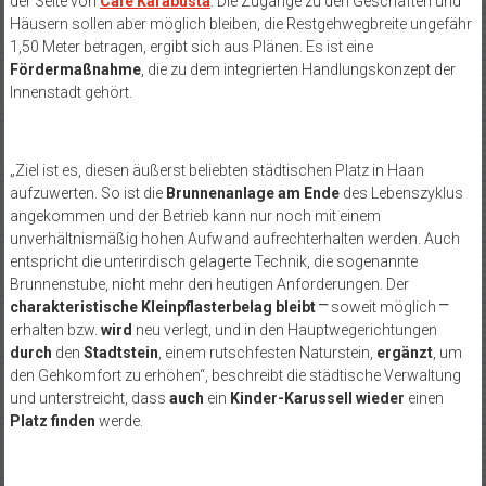
der Seite von
Café Karabusta
. Die Zugänge zu den Geschäften und
Häusern sollen aber möglich bleiben, die Restgehwegbreite ungefähr
1,50 Meter betragen, ergibt sich aus Plänen. Es ist eine
Fördermaßnahme
, die zu dem integrierten Handlungskonzept der
Innenstadt gehört.
„Ziel ist es, diesen äußerst beliebten städtischen Platz in Haan
aufzuwerten. So ist die
Brunnenanlage am Ende
des Lebenszyklus
angekommen und der Betrieb kann nur noch mit einem
unverhältnismäßig hohen Aufwand aufrechterhalten werden. Auch
entspricht die unterirdisch gelagerte Technik, die sogenannte
Brunnenstube, nicht mehr den heutigen Anforderungen. Der
charakteristische Kleinpflasterbelag bleibt
⎻ soweit möglich ⎻
erhalten bzw.
wird
neu verlegt, und in den Hauptwegerichtungen
durch
den
Stadtstein
, einem rutschfesten Naturstein,
ergänzt
, um
den Gehkomfort zu erhöhen“, beschreibt die städtische Verwaltung
und unterstreicht, dass
auch
ein
Kinder-Karussell
wieder
einen
Platz finden
werde.