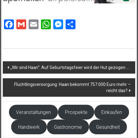
Facebook
Gmail
Email
WhatsApp
Messenger
Teilen
Beitragsnavigation
„Wir sind Haan“: Auf Geburtstagsfeier wird der Hut gezogen …
Flüchtlingsversorgung: Haan bekommt 757.000 Euro mehr –
reicht das?
Veranstaltungen
Prospekte
Einkaufen
Handwerk
Gastronomie
Gesundheit