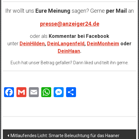
Ihr wollt uns
Eure Meinung
sagen? Gerne
per Mail
an
presse@anzeiger24.de
oder als
Kommentar bei
Facebook
unter
DeinHilden
,
DeinLangenfeld
,
DeinMonheim
oder
DeinHaan
.
Euch hat unser Beitrag gefallen? Dann liked und teilt ihn gerne.
Facebook
Gmail
Email
WhatsApp
Messenger
Teilen
Beitragsnavigation
Mitlaufendes Licht: Smarte Beleuchtung für das Haaner