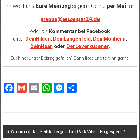
Ihr wollt uns
Eure Meinung
sagen? Gerne
per Mail
an
presse@anzeiger24.de
oder als
Kommentar bei
Facebook
unter
DeinHilden
,
DeinLangenfeld
,
DeinMonheim
,
DeinHaan
oder
DerLeverkusener
.
Euch hat unser Beitrag gefallen? Dann liked und teilt ihn gerne.
Facebook
Gmail
Email
WhatsApp
Messenger
Teilen
Beitragsnavigation
Warum ist das Seilklettergerät im Park Ville d`Eu gesperrt?