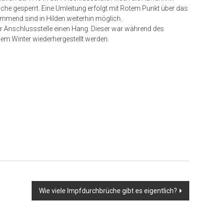
che gesperrt. Eine Umleitung erfolgt mit Rotem Punkt über das
mmend sind in Hilden weiterhin möglich.
r Anschlussstelle einen Hang. Dieser war während des
em Winter wiederhergestellt werden.
er
Wie viele Impfdurchbrüche gibt es eigentlich?