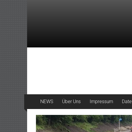
Zum
Inhalt
springen
DeinHaan
News
aus
Haan
NEWS
Über Uns
Impressum
Date