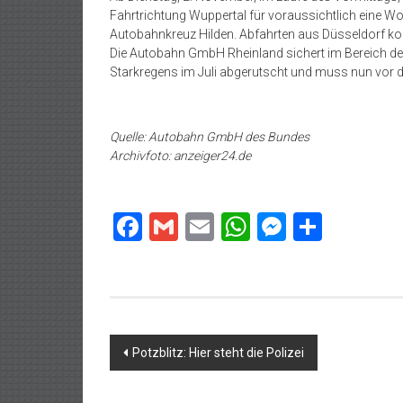
Fahrtrichtung Wuppertal für voraussichtlich eine Wo
Autobahnkreuz Hilden. Abfahrten aus Düsseldorf ko
Die Autobahn GmbH Rheinland sichert im Bereich de
Starkregens im Juli abgerutscht und muss nun vor d
Quelle: Autobahn GmbH des Bundes
Archivfoto: anzeiger24.de
Facebook
Gmail
Email
WhatsApp
Messeng
Teilen
Beitragsnavigation
Potzblitz: Hier steht die Polizei