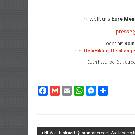
Ihr wollt uns
Eure Mei
presse
oder als
Komm
unter
DeinHilden
,
DeinLange
Euch hat unser Beitrag gef
Facebook
Gmail
Email
WhatsApp
Messeng
Teilen
Beitragsnavigation
NRW aktualisiert Quarantäneregel: Wie lange gilt