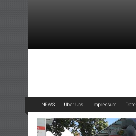
Zum
Inhalt
springen
DeinHaan
News
aus
Haan
NEWS
Über Uns
Impressum
Date