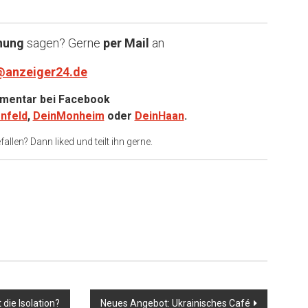
nung
sagen? Gerne
per Mail
an
@anzeiger24.de
entar bei
Facebook
nfeld
,
DeinMonheim
oder
DeinHaan
.
allen? Dann liked und teilt ihn gerne.
er
 die Isolation?
Neues Angebot: Ukrainisches Café