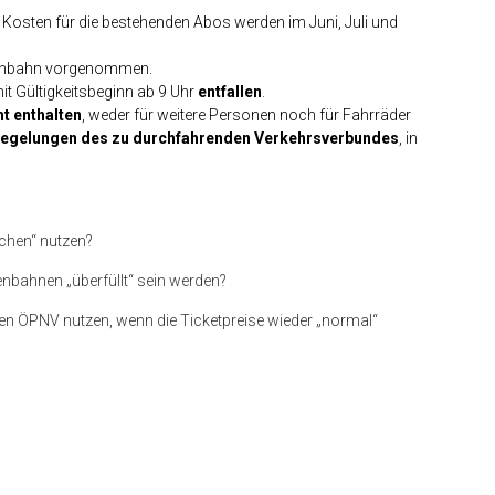
e Kosten für die bestehenden Abos werden im Juni, Juli und
einbahn vorgenommen.
it Gültigkeitsbeginn ab 9 Uhr
entfallen
.
ht enthalten
, weder für weitere Personen noch für Fahrräder
egelungen des zu durchfahrenden Verkehrsverbundes
, in
pchen“ nutzen?
enbahnen „überfüllt“ sein werden?
n ÖPNV nutzen, wenn die Ticketpreise wieder „normal“