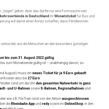
n „Segen“ geben. Aber das dürfte nur eine Formsache sein:
kehrsverbünde in Deutschland
ihr
Monatsticket
für Bus und
ierung will damit einen Anreiz schaffen, dass Pendlerinnen
n verkündet, wie die Menschen an den besonders günstigen
ni bis zum 31. August 2022 gültig
.
ls bis zum Monatsende gültig ist – unabhängig davon, zu
 und August) muss ein
neues Ticket für je 9 Euro gekauft
die Kosten also bei
27 Euro
.
Pendler rund um die Uhr
den gesamten Nahverkehr in ganz
tadt- und U-Bahnen
sowie
S-Bahnen, Regionalbahnen
und
ieter wie z.B. FlixTrain sind von der Aktion
ausgeschlossen
.
über die
Rheinbahn App
und
redy
sowie im
OnlineShop
, in den
rn
erhältlich sein.