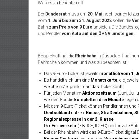
Was es zu beachten gilt
Der
Bundesrat
muss am
20. Mai
noch seinen letzte
vom
1. Juni bis zum 31. August 2022
sollen die
Ver
Bahn
zum Preis von 9 Euro
anbieten. Die Bundesreg
und Pendler
vom Auto auf den ÖPNV umsteigen.
Beispielhaft hat die
Rheinbahn
in Düsseldorf hat nu
Fahrschein kommen und was zu beachten ist:
Das 9-Euro-Ticket ist jeweils
monatlich vom 1. Ju
Es handelt sich um eine
Monatskarte
, die jewei
welchem Zeitpunkt man das Ticket kauft.
Für jeden Monat im
Aktionszeitraum
(Juni, Juli
werden. Für die
kompletten drei Monate
liegen 
Mit dem 9-Euro-Ticket können Pendlerinnen und 
Deutschland
nutzen:
Busse, Straßenbahnen, S
Regionalexpresse in der 2. Klasse
.
Der
Fernverkehr
(z.B. ICE, IC, EC) und private Anb
Bei der Rheinbahn wird das 9-Euro-Ticket digital 
KundenCentern
sowie bei den
Vertriebspartne