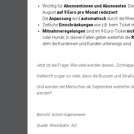
Wichtig für
Abonnentinnen und Abonnenten
: Di
August
auf 9 Euro pro Monat reduziert
.
Die
Anpassung
wird
automatisch
durch die Rh
Zeitliche
Einschränkungen
wie z.B. beim Ticket m
Mitnahmeregelungen
sind im 9-​Euro-Ticket
nic
oder Hunde. In diesen Fällen gelten weiterhin die
R
dem die Kundinnen und Kunden unterwegs sind.
Jetzt ist die Frage: Wie viele werden dieses „Schnäp
Vielleicht sogar so viele, dass die Bussen und Straß
Und werden die Menschen ab September weiterhin de
werden?
Bericht: Achim Kaemmerer
Quelle: Rheinbahn AG