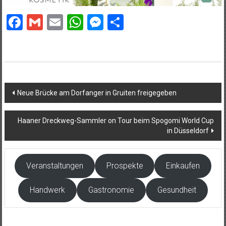
Facebook
Gmail
Email
WhatsApp
Messenger
Teilen
Beitragsnavigation
Neue Brücke am Dorfanger in Gruiten freigegeben
Haaner Dreckweg-Sammler on Tour beim Spogomi World Cup
in Düsseldorf
Veranstaltungen
Prospekte
Einkaufen
Handwerk
Gastronomie
Gesundheit