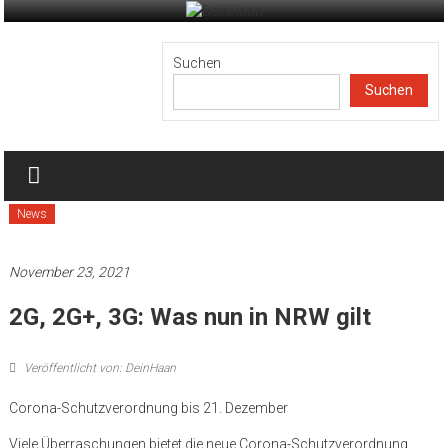
Zum
Inhalt
DeinHaan
springen
Suchen
Suchen
News
aus
Haan
News
November 23, 2021
2G, 2G+, 3G: Was nun in NRW gilt
Veröffentlicht von: DeinHaan
Corona-Schutzverordnung bis 21. Dezember
Viele Überraschungen bietet die neue Corona-Schutzverordnung