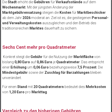
Die
Stadt
erhöht die
Gebühren
für
Verkaufsstände
auf dem
Wochenmarkt
. Mit der jüngsten Änderung der
Marktgebührensatzung
steigen die
Kosten
für
Marktbeschicker
ab dem Jahr
2026
moderat an. Ziel ist es, die gestiegenen
Personal-
und Verwaltungskosten
auszugleichen und den Betrieb des
traditionsreichen
Marktes
dauerhaft zu sichern.
Sechs Cent mehr pro Quadratmeter
Konkret steigt die
Gebühr
für die Nutzung der
Marktfläche
von
bislang
0,80 Euro
auf
0,86 Euro
je
Quadratmeter
. Das entspricht
einer
Erhöhung
um
0,06 Euro
beziehungsweise
7,5 Prozent
. Die
Mindestgebühr
sowie der
Zuschlag für Barzahlungen
bleiben
unverändert.
Für einen
Stand
mit
20 Quadratmetern
bedeutet dies
Mehrkosten
von
1,20 Euro
pro
Markttag
.
Vergleich zu den bisherigen Gebühren