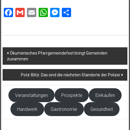
Facebook
Gmail
Email
WhatsApp
Messenger
Teilen
Beitragsnavigation
Ökumenisches Pfarrgemeindefest bringt Gemeinden
zusammen
Potz-Blitz: Das sind die nächsten Standorte der Polizei
Veranstaltungen
Prospekte
Einkaufen
Handwerk
Gastronomie
Gesundheit