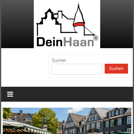
Zum
Inhalt
springen
DeinHaan
Suchen
Suchen
News
aus
Haan