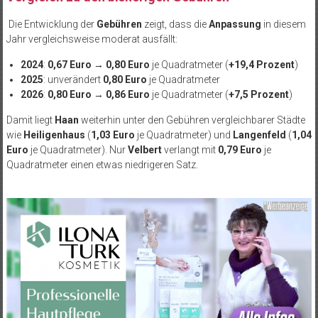
Die Entwicklung der
Gebühren
zeigt, dass die
Anpassung
in diesem
Jahr vergleichsweise moderat ausfällt:
2024
:
0,67 Euro
→
0,80 Euro
je Quadratmeter (
+19,4 Prozent
)
2025
: unverändert
0,80 Euro
je Quadratmeter
2026
:
0,80 Euro
→
0,86 Euro
je Quadratmeter (
+7,5 Prozent
)
Damit liegt
Haan
weiterhin unter den Gebühren vergleichbarer Städte
wie
Heiligenhaus
(
1,03 Euro
je Quadratmeter) und
Langenfeld
(
1,04
Euro
je Quadratmeter). Nur
Velbert
verlangt mit
0,79 Euro
je
Quadratmeter einen etwas niedrigeren Satz.