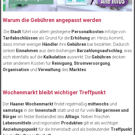
Warum die Gebühren angepasst werden
Die
Stadt
führt vor allem gestiegene
Personalkosten
infolge von
Tarifabschlüssen
als Grund für die
Erhöhung
an. Hinzu kommt,
dass immer weniger
Händler
ihre
Gebühren
bar bezahlen. Dadurch
sinken
Einnahmen
aus dem bisherigen
Barzahlungsaufschlag
, was
sich ebenfalls auf die
Kalkulation
auswirkt. Die
Gebühren
decken
unter anderem Kosten für
Reinigung
,
Stromversorgung
,
Organisation
und
Verwaltung
des
Marktes
.
Wochenmarkt bleibt wichtiger Treffpunkt
Der
Haaner Wochenmarkt
findet regelmäßig
mittwochs
und
samstags
in der
Innenstadt
statt und ist für viele
Bürgerinnen und
Bürger
ein fester Bestandteil des
Alltags
. Neben frischen
Lebensmitteln
und regionalen
Produkten
gilt er als wichtiger
Anziehungspunkt
für die Innenstadt und als bedeutender
Treffpunkt