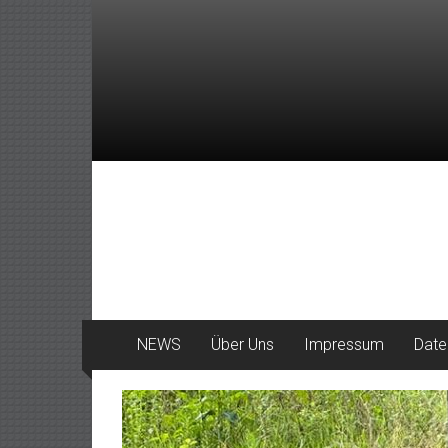
Zum
Inhalt
springen
DeinHaan
News
aus
Haan
NEWS
Über Uns
Impressum
Date