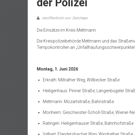
der Polizei
Veröffentlicht von: DeinHaan
Die Einsätze im Kreis Mettmann
Die Kreispolizeibehörde Mettmann und das Straßen
Tempokontrollen an „Unfallhäufungsschwerpunkten
Montag, 1. Juni 2026
Erkrath: Millrather Weg, Willbecker Straße
Heiligenhaus: Pinner Straße, Langenbügeler Stra
Mettmann: Mozartstraße, Bahnstraße
Monheim: Geschwister-Scholl-Straße, Wiener-Ne
Ratingen: Heiligenhauser Straße, Bahnhofstraße
Velbert: Flandersbacher Weg, Windrather Straße