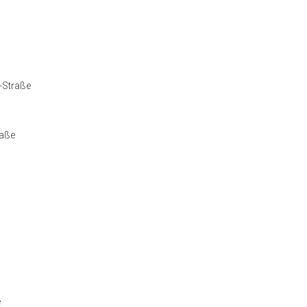
-Straße
raße
e