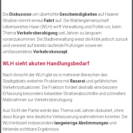
Die
Diskussion
um überhöhte
Geschwindigkeiten
auf Haaner
Straßen nimmt erneut
Fahrt
auf
.
Die Wählergemeinschaft
Lebenswertes Haan (WLH) wirft Verwaltung und Politik vor, beim
Thema
Verkehrsberuhigung
seit Jahren zu langsam
voranzukommen. Die Stadtverwaltung weist die Kritik jedoch zurück
und verweist auf bereits laufende Prüfungen sowie ein
umfassenderes
Verkehrskonzept
.
WLH sieht akuten Handlungsbedarf
Nach Ansicht der WLH gibt es in mehreren Bereichen des
Stadtgebiets weiterhin Probleme mit
Raserei
und gefährlichen
Verkehrssituationen. Die Fraktion fordert deshalb eine bessere
Erfassung besonders belasteter Straßenabschnitte und schnellere
Maßnahmen zur Verkehrsberuhigung.
Aus Sicht der Partei werde das Thema seit Jahren diskutiert, ohne
dass Bürger eine deutliche Verbesserung wahrnehmen könnten. Die
WLH kritisiert insbesondere
langwierige Abstimmungen
und
fehlende sichtbare Ergebnisse.