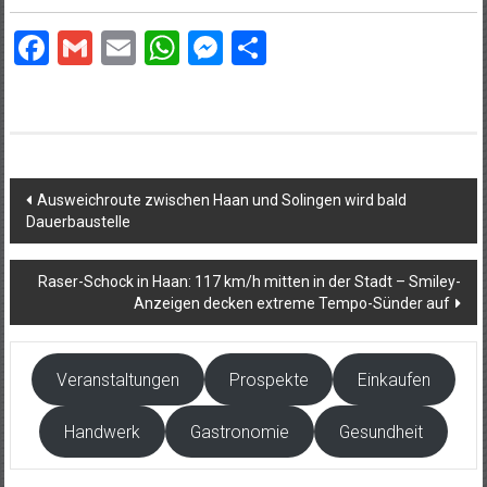
Facebook
Gmail
Email
WhatsApp
Messenger
Teilen
Beitragsnavigation
Ausweichroute zwischen Haan und Solingen wird bald
Dauerbaustelle
Raser-Schock in Haan: 117 km/h mitten in der Stadt – Smiley-
Anzeigen decken extreme Tempo-Sünder auf
Veranstaltungen
Prospekte
Einkaufen
Handwerk
Gastronomie
Gesundheit