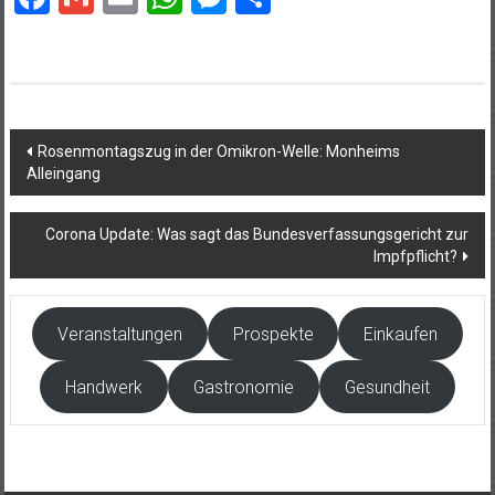
Beitragsnavigation
Rosenmontagszug in der Omikron-Welle: Monheims
Alleingang
Corona Update: Was sagt das Bundesverfassungsgericht zur
Impfpflicht?
Veranstaltungen
Prospekte
Einkaufen
Handwerk
Gastronomie
Gesundheit