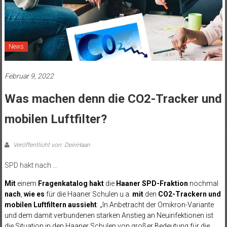
News
Februar 9, 2022
Was machen denn die CO2-Tracker und
mobilen Luftfilter?
Veröffentlicht von: DeinHaan
SPD hakt nach …
Mit
einem
Fragenkatalog hakt
die
Haaner SPD-Fraktion
nochmal
nach
,
wie es
für die Haaner Schulen u.a.
mit
den
CO2-Trackern
und
mobilen Luftfiltern aussieht
: „In Anbetracht der Omikron-Variante
und dem damit verbundenen starken Anstieg an Neuinfektionen ist
die Situation in den Haaner Schulen von großer Bedeutung für die