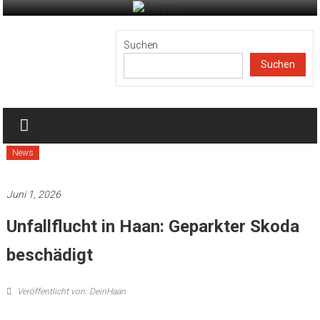
Zum
Inhalt
DeinHaan
springen
Suchen
Suchen
News
aus
Haan
News
Juni 1, 2026
Unfallflucht in Haan: Geparkter Skoda
beschädigt
Veröffentlicht von: DeinHaan