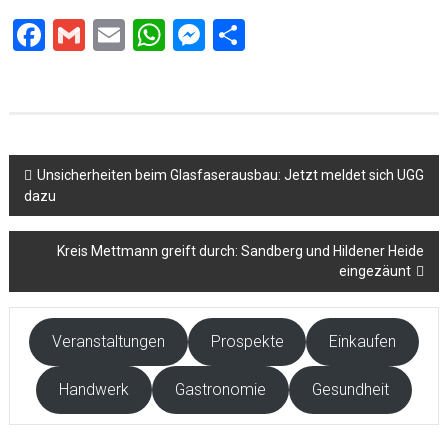
Facebook
Gmail
Email
WhatsApp
Messenger
Teilen
Beitragsnavigation
Unsicherheiten beim Glasfaserausbau: Jetzt meldet sich UGG
dazu
Kreis Mettmann greift durch: Sandberg und Hildener Heide
eingezäunt
Veranstaltungen
Prospekte
Einkaufen
Handwerk
Gastronomie
Gesundheit