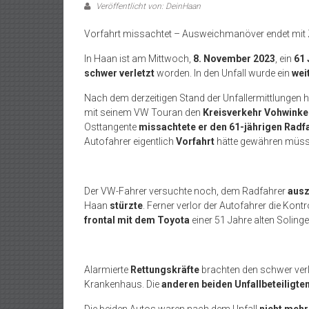
Veröffentlicht von: DeinHaan
Vorfahrt missachtet – Ausweichmanöver endet m
In Haan ist am Mittwoch,
8. November 2023
, ein
61 
schwer verletzt
worden. In den Unfall wurde ein
wei
Nach dem derzeitigen Stand der Unfallermittlungen h
mit seinem VW Touran den
Kreisverkehr Vohwinkel
Osttangente
missachtete er den 61-jährigen Radf
Autofahrer eigentlich
Vorfahrt
hätte gewähren müss
Der VW-Fahrer versuchte noch, dem Radfahrer
aus
Haan
stürzte
. Ferner verlor der Autofahrer die Kontr
frontal mit dem Toyota
einer 51 Jahre alten Solin
Alarmierte
Rettungskräfte
brachten den schwer verl
Krankenhaus. Die
anderen beiden Unfallbeteiligte