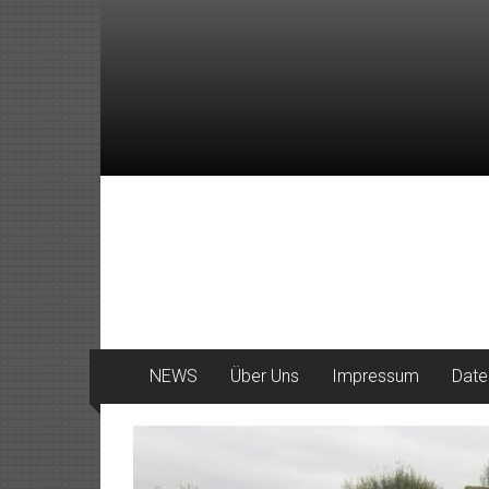
Zum
Inhalt
springen
DeinHaan
News
aus
Haan
NEWS
Über Uns
Impressum
Date