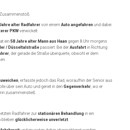
it Zusammenstoß
Jahre alter Radfahrer
von einem
Auto angefahren
und dabei
terer PKW
verwickelt.
at ein
58 Jahre alter Mann aus Haan
gegen 8 Uhr morgens
er / Düsseltalstraße
passiert. Bei der
Ausfahrt
in Richtung
ahrer
, der gerade die Straße überquerte, obwohl er dem
en.
zuweichen
, erfasste jedoch das Rad, woraufhin der Senior aus
olle über sein Auto und geriet in den
Gegenverkehr
, wo er
gerin zusammenstieß.
etzten Radfahrer zur
stationären Behandlung
in ein
n
blieben
glücklicherweise unverletzt
.