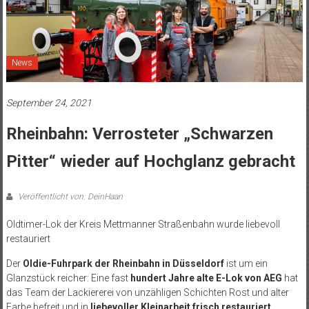
News
September 24, 2021
Rheinbahn: Verrosteter „Schwarzen
Pitter“ wieder auf Hochglanz gebracht
Veröffentlicht von: DeinHaan
Oldtimer-Lok der Kreis Mettmanner Straßenbahn wurde liebevoll
restauriert
Der
Oldie-Fuhrpark der Rheinbahn in Düsseldorf
ist um ein
Glanzstück reicher: Eine fast
hundert Jahre alte E-Lok von AEG
hat
das Team der Lackiererei von unzähligen Schichten Rost und alter
Farbe befreit und in
liebevoller Kleinarbeit frisch restauriert.