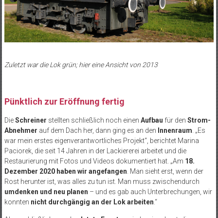
Zuletzt war die Lok grün; hier eine Ansicht von 2013
Pünktlich zur Eröffnung fertig
Die
Schreiner
stellten schließlich noch einen
Aufbau
für den
Strom-
Abnehmer
auf dem Dach her, dann ging es an den
Innenraum
. „Es
war mein erstes eigenverantwortliches Projekt“, berichtet Marina
Paciorek, die seit 14 Jahren in der Lackiererei arbeitet und die
Restaurierung mit Fotos und Videos dokumentiert hat. „Am
18.
Dezember 2020 haben wir angefangen
. Man sieht erst, wenn der
Rost herunter ist, was alles zu tun ist. Man muss zwischendurch
umdenken und neu planen
– und es gab auch Unterbrechungen, wir
konnten
nicht durchgängig an der Lok arbeiten
.“