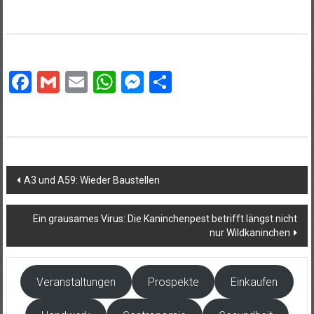
Facebook
Gmail
Email
WhatsApp
Messenger
Teilen
Beitragsnavigation
A3 und A59: Wieder Baustellen
Ein grausames Virus: Die Kaninchenpest betrifft längst nicht
nur Wildkaninchen
Veranstaltungen
Prospekte
Einkaufen