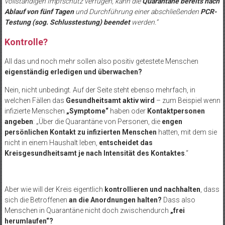
vollständigen Impfschutz verfügen, kann die
Quarantäne bereits nach
Ablauf von fünf Tagen
und Durchführung einer abschließenden
PCR-
Testung (sog. Schlusstestung) beendet
werden.“
Kontrolle?
All das und noch mehr sollen also positiv getestete Menschen
eigenständig erledigen und überwachen?
Nein, nicht unbedingt. Auf der Seite steht ebenso mehrfach, in
welchen Fällen das
Gesundheitsamt aktiv wird
– zum Beispiel wenn
infizierte Menschen
„Symptome“
haben oder
Kontaktpersonen
angeben
: „Über die Quarantäne von Personen, die
engen
persönlichen Kontakt zu infizierten Menschen
hatten, mit dem sie
nicht in einem Haushalt leben,
entscheidet das
Kreisgesundheitsamt je nach Intensität des Kontaktes
.“
Aber wie will der Kreis eigentlich
kontrollieren und nachhalten
, dass
sich die Betroffenen
an die Anordnungen halten?
Dass also
Menschen in Quarantäne nicht doch zwischendurch
„frei
herumlaufen“?