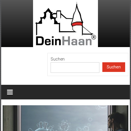
Zum
Inhalt
springen
DeinHaan
Suchen
Suchen
News
aus
Haan