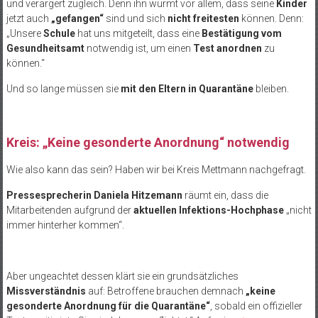
und verärgert zugleich. Denn ihn wurmt vor allem, dass seine
Kinder
jetzt auch
„gefangen“
sind und sich
nicht freitesten
können. Denn:
„Unsere
Schule
hat uns mitgeteilt, dass eine
Bestätigung vom
Gesundheitsamt
notwendig ist, um einen
Test anordnen
zu
können.“
Und so lange müssen sie
mit den Eltern in Quarantäne
bleiben.
Kreis: „Keine gesonderte Anordnung“ notwendig
Wie also kann das sein? Haben wir bei Kreis Mettmann nachgefragt.
Pressesprecherin Daniela Hitzemann
räumt ein, dass die
Mitarbeitenden aufgrund der
aktuellen Infektions-Hochphase
„nicht
immer hinterher kommen“.
Aber ungeachtet dessen klärt sie ein grundsätzliches
Missverständnis
auf: Betroffene brauchen demnach
„keine
gesonderte Anordnung für die Quarantäne“
, sobald ein offizieller