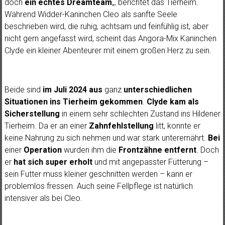
doch
ein echtes Dreamteam
„, berichtet das Tierheim.
Während Widder-Kaninchen Cleo als sanfte Seele
beschrieben wird, die ruhig, achtsam und feinfühlig ist, aber
nicht gern angefasst wird, scheint das Angora-Mix Kaninchen
Clyde ein kleiner Abenteurer mit einem großen Herz zu sein.
Beide sind
im Juli 2024 aus
ganz
unterschiedlichen
Situationen ins Tierheim gekommen
.
Clyde kam als
Sicherstellung
in einem sehr schlechten Zustand ins Hildener
Tierheim. Da er an einer
Zahnfehlstellung
litt, konnte er
keine Nahrung zu sich nehmen und war stark unterernährt.
Bei
einer
Operation
wurden ihm die
Frontzähne entfernt
. Doch
er
hat sich super erholt
und mit angepasster Fütterung –
sein Futter muss kleiner geschnitten werden – kann er
problemlos fressen. Auch seine Fellpflege ist natürlich
intensiver als bei Cleo.