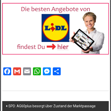
Facebook
Gmail
Email
WhatsApp
Messenger
Teilen
Beitragsnavigation
SPD: AG60plus besorgt über Zustand der Marktpassage