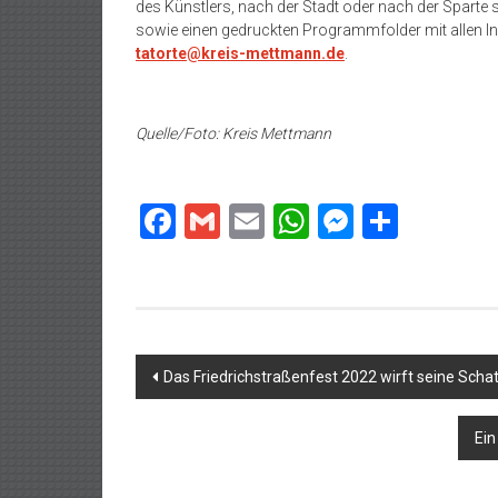
des Künstlers, nach der Stadt oder nach der Sparte s
sowie einen gedruckten Programmfolder mit allen In
tatorte@kreis-mettmann.de
.
Quelle/Foto: Kreis Mettmann
Facebook
Gmail
Email
WhatsApp
Messeng
Teilen
Beitragsnavigation
Das Friedrichstraßenfest 2022 wirft seine Scha
Ein