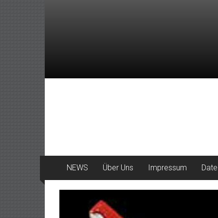
Zum
Inhalt
springen
DeinHaan
News
aus
Haan
NEWS
Über Uns
Impressum
Date