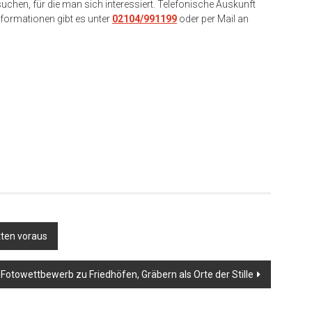
uchen, für die man sich interessiert. Telefonische Auskunft
formationen gibt es unter
02104/991199
oder per Mail an
er
tten voraus
 Fotowettbewerb zu Friedhöfen, Gräbern als Orte der Stille