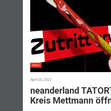
News
April 20, 2022
neanderland TATORT
Kreis Mettmann öffn