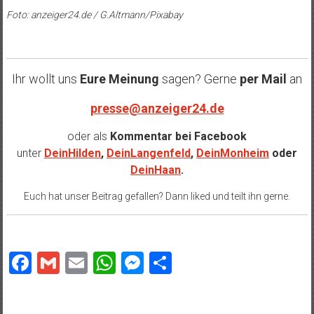
Foto: anzeiger24.de / G.Altmann/Pixabay
Ihr wollt uns
Eure Meinung
sagen? Gerne
per Mail
an
presse@anzeiger24.de
oder als
Kommentar bei
Facebook
unter
DeinHilden
,
DeinLangenfeld
,
DeinMonheim
oder
DeinHaan
.
Euch hat unser Beitrag gefallen? Dann liked und teilt ihn gerne.
Facebook
Gmail
Email
WhatsApp
Messenger
Teilen