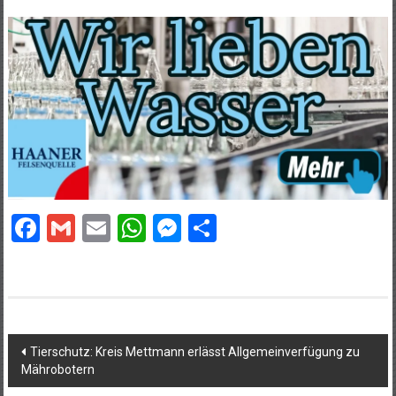
Facebook
Gmail
Email
WhatsApp
Messenger
Teilen
Beitragsnavigation
Tierschutz: Kreis Mettmann erlässt Allgemeinverfügung zu
Mährobotern