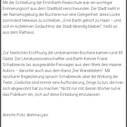
Mit der Schließung der Emil-Barth-Realschule war ein wichtiger
Erinnerungsort aus dem Stadtbild verschwunden. Die Stadt sieht in
der Namensgebung der Bücherei nun eine Gelegenheit, diese Lücke
zumindest teilweise zu schließen. „Emil Barth gehört zu Haan – und
soll im kollektiven Gedächtnis der Stadt lebendig bleiben“, heißt es
aus dem Rathaus.
Zur feierlichen Eröffnung der umbenannten Bücherei kamen rund 40
Gäste. Der Literaturwissenschaftler und Barth-Kenner Frank
Schablewski las ausgewählte Passagen aus dem Werk des Haaner
Autors – darunter auch aus dem Band „Der Wandelstern“. Mit
spürbarer Begeisterung sprach Schablewski über die Wirkung der
Texte: „Gedichte sind immer eine Aufforderung, Dinge zu tun, die man
sich abgewöhnt hat zu machen.“ Nicht nur mit diesen Worten lud er
das Publikum ein, sich auf diese Einladung einzulassen.
Bericht/Foto: Bettina Lyko