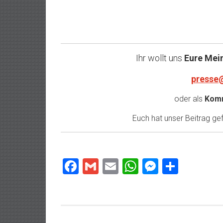
Ihr wollt uns
Eure Mei
presse
oder als
Komm
Euch hat unser Beitrag gefa
Facebook
Gmail
Email
WhatsApp
Messeng
Teilen