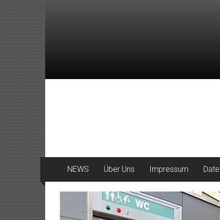
Zum
Inhalt
springen
DeinHaan
News
aus
Haan
NEWS
Über Uns
Impressum
Date