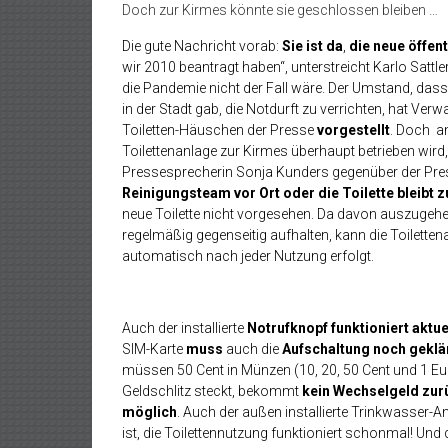
Doch zur Kirmes könnte sie geschlossen bleiben …
Die gute Nachricht vorab:
Sie ist da
,
die neue öffent
wir 2010 beantragt haben“, unterstreicht Karlo Satt
die Pandemie nicht der Fall wäre. Der Umstand, das
in der Stadt gab, die Notdurft zu verrichten, hat Ve
Toiletten-Häuschen der Presse
vorgestellt
. Doch an
Toilettenanlage zur Kirmes überhaupt betrieben wird
Pressesprecherin Sonja Kunders gegenüber der Pre
Reinigungsteam vor Ort oder die Toilette bleibt 
neue Toilette nicht vorgesehen. Da davon auszugehe
regelmäßig gegenseitig aufhalten, kann die Toiletten
automatisch nach jeder Nutzung erfolgt.
Auch der installierte
Notrufknopf funktioniert aktue
SIM-Karte
muss
auch die
Aufschaltung noch geklä
müssen 50 Cent in Münzen (10, 20, 50 Cent und 1 Eu
Geldschlitz steckt, bekommt
kein Wechselgeld zur
möglich
. Auch der außen installierte Trinkwasser-
ist, die Toilettennutzung funktioniert schonmal! Und d