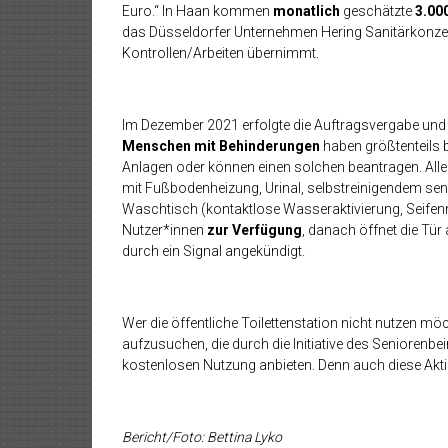
Euro.“ In Haan kommen
monatlich
geschätzte
3.00
das Düsseldorfer Unternehmen Hering Sanitärkonzept
Kontrollen/Arbeiten übernimmt.
Im Dezember 2021 erfolgte die Auftragsvergabe und se
Menschen mit Behinderungen
haben größtenteils b
Anlagen oder können einen solchen beantragen. Alle
mit Fußbodenheizung, Urinal, selbstreinigendem se
Waschtisch (kontaktlose Wasseraktivierung, Seifen
Nutzer*innen
zur Verfügung
, danach öffnet die Tür
durch ein Signal angekündigt.
Wer die öffentliche Toilettenstation nicht nutzen mö
aufzusuchen, die durch die Initiative des Seniorenbei
kostenlosen Nutzung anbieten. Denn auch diese Akt
Bericht/Foto: Bettina Lyko