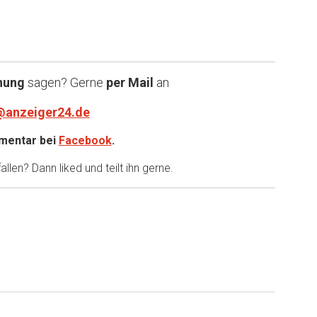
nung
sagen? Gerne
per Mail
an
@anzeiger24.de
entar bei
Facebook
.
llen? Dann liked und teilt ihn gerne.
er