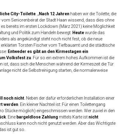
liche City-Toilette
. „
Nach 12 Jahren
haben wir die Toilette, die
ler vom Seniorenbeirat der Stadt Haan wissend, dass dies ohne
s es bereits im ersten Lockdown (März 2021) keine Möglichkeit
rwaltung und Politik zum Handeln bewegt.
Heute
wurde das
ders als angekündigt steht noch nicht fest, ob die neue
, erklärten Torsten Fischer vom Tiefbauamt und die städtische
sse:
Entweder es gibt an den Kirmestagen ein
zum Volksfest zu
. Für so ein extrem hohes Aufkommen ist die
n ist, dass sich die Menschen während der Kirmeszeit die Tür
anlage nicht die Selbstreinigung starten, die normalerweise
ll noch nicht
. Neben der dafür erforderlichen Installation einer
rt werden
. Ein kleiner Nachteil ist: Für einen Toilettengang
ro Stücke möglich) eingeschmissen werden. Wer zuviel in den
ück
. Eine
bargeldlose Zahlung
mittels Karte ist
nicht
Anschluss kann noch nicht genutzt werden. Aber das Wichtigste
as ist gut so.