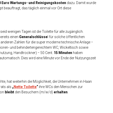
0 Euro Wartungs- und Reinigungskosten
dazu. Damit wurde
 beauftragt, das täglich einmal vor Ort diese
id wenigen Tagen ist die Toilette für alle zugänglich.
ereits einen
Generalschlüsse
l für solche öffentlichen
 anderen Zahlen für die super moderne technische Anlage −
nioren- und behindertengerechtem WC, Wickeltisch sowie
nutzung, Handtrockner) − 50 Cent.
15 Minuten
haben
 automatisch. Dies wird eine Minute vor Ende der Nutzungszeit
chte, hat weiterhin die Möglichkeit, die Unternehmen in Haan
rats als
„
Nette Toilette
“
ihre WCs den Menschen zur
ion
bleibt
den Besuchern (m/w/d)
erhalten
.