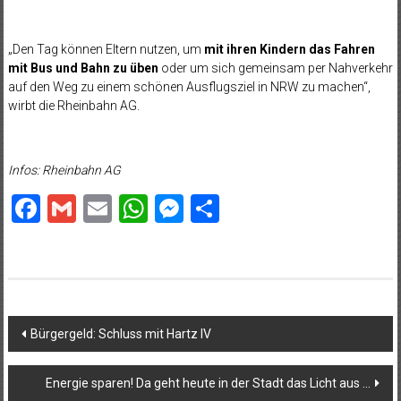
„Den Tag können Eltern nutzen, um
mit ihren Kindern das Fahren
mit Bus und Bahn zu üben
oder um sich gemeinsam per Nahverkehr
auf den Weg zu einem schönen Ausflugsziel in NRW zu machen“,
wirbt die Rheinbahn AG.
Infos: Rheinbahn AG
Facebook
Gmail
Email
WhatsApp
Messenger
Teilen
Beitragsnavigation
Bürgergeld: Schluss mit Hartz IV
Energie sparen! Da geht heute in der Stadt das Licht aus …