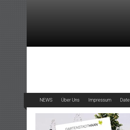
Zum
Inhalt
springen
DeinHaan
News
aus
Haan
NEWS
Über Uns
Impressum
Date