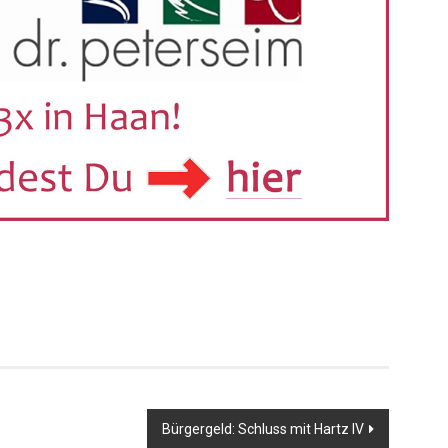
er
Bürgergeld: Schluss mit Hartz IV