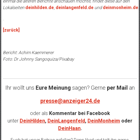
einmal die älteren Berichte anschauen möchte, findet diese auf den
Lokalseiten
deinhilden.de
,
deinlangenfeld.de
und
deinmonheim.de
.
.
[zurück]
Bericht: Achim Kaemmerer
Foto: Dr Johnny Sangoquiza/Pixabay
Ihr wollt uns
Eure Meinung
sagen? Gerne
per Mail
an
presse@anzeiger24.de
oder als
Kommentar bei
Facebook
unter
DeinHilden
,
DeinLangenfeld
,
DeinMonheim
oder
DeinHaan
.