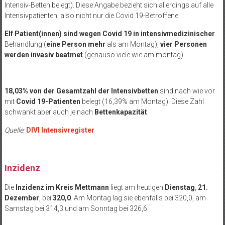
Intensiv-Betten belegt). Diese Angabe bezieht sich allerdings auf alle
Intensivpatienten, also nicht nur die Covid 19-Betroffene.
Elf Patient(innen) sind
wegen Covid 19 in intensivmedizinischer
Behandlung (
eine Person mehr
als am Montag),
vier Personen
werden
invasiv beatmet
(genauso viele wie am montag).
18,03% von der Gesamtzahl der Intensivbetten
sind nach wie vor
mit
Covid 19-Patienten
belegt (16,39% am Montag). Diese Zahl
schwankt aber auch je nach
Bettenkapazität
.
Quelle:
DIVI Intensivregister
Inzidenz
Die
Inzidenz im Kreis Mettmann
liegt am heutigen
Dienstag
,
21.
Dezember
, bei
320,0
. Am Montag lag sie ebenfalls bei 320,0, am
Samstag bei 314,3 und am Sonntag bei 326,6.