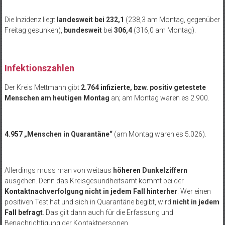
Die Inzidenz liegt
landesweit
bei 232,1
(238,3 am Montag, gegenüber
Freitag gesunken),
bundesweit
bei
306,4
(316,0 am Montag).
Infektionszahlen
Der Kreis Mettmann gibt
2.764 infizierte, bzw. positiv getestete
Menschen am heutigen Montag
an; am Montag waren es 2.900.
4.957 „Menschen in Quarantäne“
(am Montag waren es 5.026).
Allerdings muss man von weitaus
höheren Dunkelziffern
ausgehen. Denn das Kreisgesundheitsamt kommt bei der
Kontaktnachverfolgung nicht in jedem Fall hinterher
. Wer einen
positiven Test hat und sich in Quarantäne begibt, wird
nicht in jedem
Fall befragt
. Das gilt dann auch für die Erfassung und
Benachrichtigung der Kontaktpersonen…