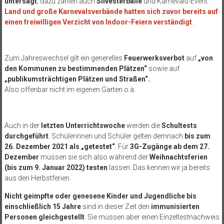
untersagt
; dazu zählen auch
Silvesterbälle
und Karnevals-Event.
Land und große Karnevalsverbände hatten sich zuvor bereits auf
einen freiwilligen Verzicht von Indoor-Feiern verständigt
.
Zum Jahreswechsel gilt ein generelles
Feuerwerksverbot
auf
„von
den Kommunen zu bestimmenden Plätzen“
sowie auf
„publikumsträchtigen Plätzen und Straßen“.
Also offenbar nicht im eigenen Garten o.ä.
Auch in der
letzten Unterrichtswoche
werden die
Schultests
durchgeführt
. Schülerinnen und Schüler gelten demnach
bis zum
26. Dezember 2021 als „getestet“
. Für
3G-Zugänge
ab dem 27.
Dezember
müssen sie sich also während der
Weihnachtsferien
(bis zum 9. Januar 2022) testen
lassen. Das kennen wir ja bereits
aus den Herbstferien.
Nicht geimpfte oder genesene Kinder und Jugendliche bis
einschließlich 15 Jahre
sind in dieser Zeit den
immunisierten
Personen gleichgestellt
. Sie müssen aber einen Einzeltestnachweis