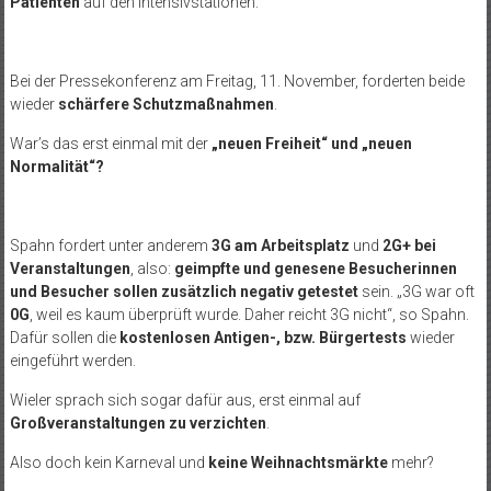
Patienten
auf den Intensivstationen.
Bei der Pressekonferenz am Freitag, 11. November, forderten beide
wieder
schärfere Schutzmaßnahmen
.
War’s das erst einmal mit der
„neuen Freiheit“ und „neuen
Normalität“?
Spahn fordert unter anderem
3G am Arbeitsplatz
und
2G+ bei
Veranstaltungen
, also:
geimpfte und genesene Besucherinnen
und Besucher sollen zusätzlich negativ getestet
sein. „3G war oft
0G
, weil es kaum überprüft wurde. Daher reicht 3G nicht“, so Spahn.
Dafür sollen die
kostenlosen Antigen-, bzw. Bürgertests
wieder
eingeführt werden.
Wieler sprach sich sogar dafür aus, erst einmal auf
Großveranstaltungen zu verzichten
.
Also doch kein Karneval und
keine Weihnachtsmärkte
mehr?