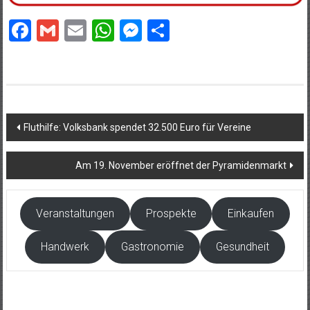
Facebook
Gmail
Email
WhatsApp
Messenger
Teilen
Beitragsnavigation
Fluthilfe: Volksbank spendet 32.500 Euro für Vereine
Am 19. November eröffnet der Pyramidenmarkt
Veranstaltungen
Prospekte
Einkaufen
Handwerk
Gastronomie
Gesundheit