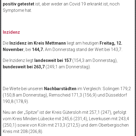
positiv getestet
ist, aber weder an Covid 19 erkrankt ist, noch
Symptome hat.
Inzidenz
Die
Inzidenz im Kreis Mettmann
liegt am heutigen
Freitag, 12.
November
, bei
144,7.
Am Donnerstag stand der Wert bei 143,7.
Die Inzidenz liegt
landesweit
bei 157
(154,3 am Donnerstag),
bundesweit bei 263,7
(249,1 am Donnerstag).
Die Werte bei unseren
Nachbarstädten
im Vergleich: Solingen 179,2
(150,8 am Donnerstag), Remscheid 171,3 (156,9) und Düsseldorf
190,8 (178,9).
Neu an der „Spitze“ ist der Kreis Gütersloh mit 257,1 (247), gefolgt
vom Kreis Minden-Lübecke mit 245,6 (231,4), Leverkusen mit 243,4
(250,1) sowie von Köln mit 213,3 (212,5) und dem Oberbergischen
Kreis mit 208 (206,8).