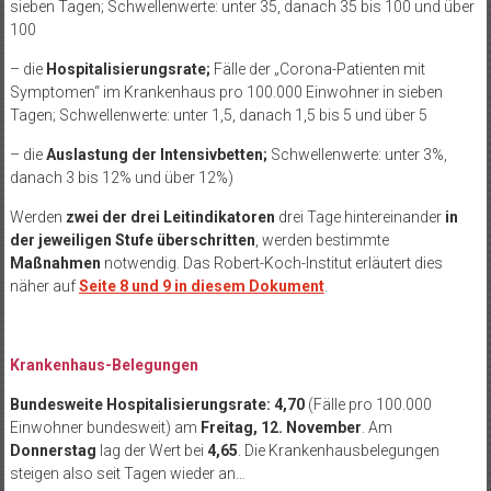
sieben Tagen; Schwellenwerte: unter 35, danach 35 bis 100 und über
100
– die
Hospitalisierungsrate;
Fälle der „Corona-Patienten mit
Symptomen“ im Krankenhaus pro 100.000 Einwohner in sieben
Tagen; Schwellenwerte: unter 1,5, danach 1,5 bis 5 und über 5
– die
Auslastung der Intensivbetten;
Schwellenwerte: unter 3%,
danach 3 bis 12% und über 12%)
Werden
zwei der drei Leitindikatoren
drei Tage hintereinander
in
der jeweiligen Stufe
überschritten
, werden bestimmte
Maßnahmen
notwendig. Das Robert-Koch-Institut erläutert dies
näher auf
Seite 8 und 9 in diesem Dokument
.
Krankenhaus-Belegungen
Bundesweite Hospitalisierungsrate: 4,70
(Fälle pro 100.000
Einwohner bundesweit) am
Freitag, 12. November
. Am
Donnerstag
lag der Wert bei
4,65
. Die Krankenhausbelegungen
steigen also seit Tagen wieder an…