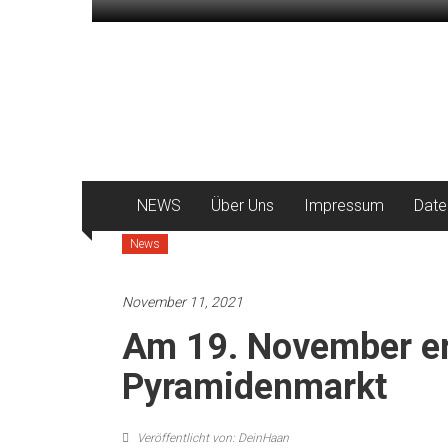
Zum
Inhalt
DeinHaan
springen
News
aus
Haan
NEWS
Über Uns
Impressum
Date
News
November 11, 2021
Am 19. November er
Pyramidenmarkt
Veröffentlicht von: DeinHaan