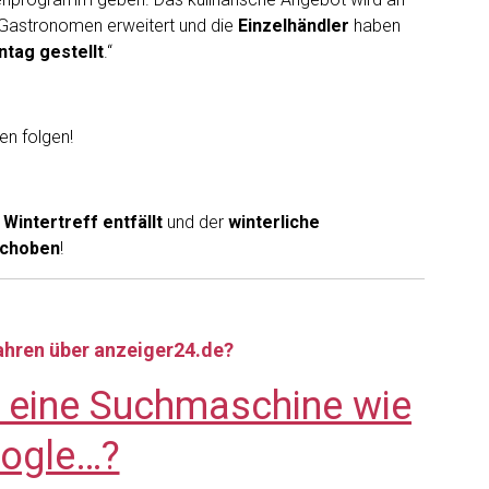
Gastronomen erweitert und die
Einzelhändler
haben
tag gestellt
.“
en folgen!
r
Wintertreff entfällt
und der
winterliche
schoben
!
fahren über anzeiger24.de?
e eine Suchmaschine wie
ogle…?