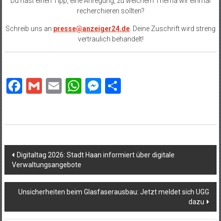
Du hast einen Tipp, eine Anregung, zu welchem Thema wir einmal
recherchieren sollten?
Schreib uns an
presse@anzeiger24.de
. Deine Zuschrift wird streng
vertraulich behandelt!
Facebook
Gmail
Email
WhatsApp
Messenger
Teilen
Beitragsnavigation
Digitaltag 2026: Stadt Haan informiert über digitale
Verwaltungsangebote
Unsicherheiten beim Glasfaserausbau: Jetzt meldet sich UGG
dazu