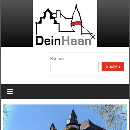
Zum
Inhalt
springen
DeinHaan
Suchen
Suchen
News
aus
Haan