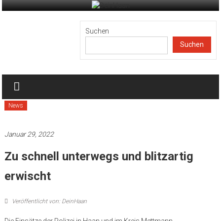
Zum
Inhalt
DeinHaan
springen
Suchen
Suchen
News
aus
Haan
News
Januar 29, 2022
Zu schnell unterwegs und blitzartig
erwischt
Veröffentlicht von: DeinHaan
Die Einsätze der Polizei in Haan und im Kreis Mettmann