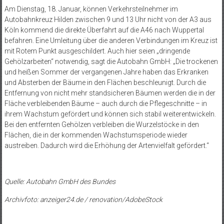
Am Dienstag, 18. Januar, können Verkehrsteilnehmer im
Autobahnkreuz Hilden zwischen 9 und 13 Uhr nicht von der A3 aus
Köln kommend die direkte Überfahrt auf die A46 nach Wuppertal
befahren. Eine Umleitung über die anderen Verbindungen im Kreuz ist
mit Rotem Punkt ausgeschildert. Auch hier seien „dringende
Gehölzarbeiten“ notwendig, sagt die Autobahn GmbH: „Die trockenen
und heißen Sommer der vergangenen Jahre haben das Erkranken
und Absterben der Bäume in den Flächen beschleunigt. Durch die
Entfernung von nicht mehr standsicheren Bäumen werden die in der
Fläche verbleibenden Bäume – auch durch die Pflegeschnitte – in
ihrem Wachstum gefördert und können sich stabil weiterentwickeln.
Bei den entfernten Gehölzen verbleiben die Wurzelstöcke in den
Flächen, die in der kommenden Wachstumsperiode wieder
austreiben. Dadurch wird die Erhöhung der Artenvielfalt gefördert.“
Quelle: Autobahn GmbH des Bundes
Archivfoto: anzeiger24.de / renovation/AdobeStock