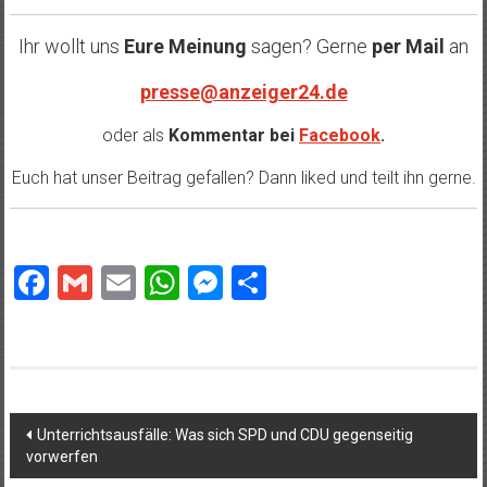
Ihr wollt uns
Eure Meinung
sagen? Gerne
per Mail
an
presse@anzeiger24.de
oder als
Kommentar bei
Facebook
.
Euch hat unser Beitrag gefallen? Dann liked und teilt ihn gerne.
Facebook
Gmail
Email
WhatsApp
Messenger
Teilen
Beitragsnavigation
Unterrichtsausfälle: Was sich SPD und CDU gegenseitig
vorwerfen