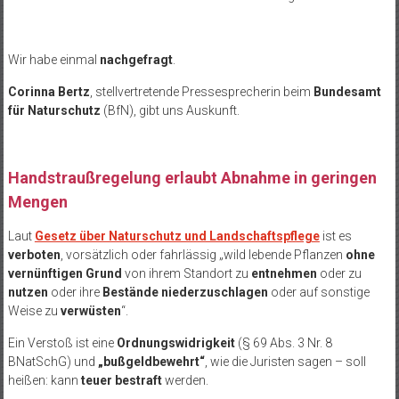
Wir habe einmal
nachgefragt
.
Corinna Bertz
, stellvertretende Pressesprecherin beim
Bundesamt
für Naturschutz
(BfN), gibt uns Auskunft.
Handstraußregelung erlaubt Abnahme in geringen
Mengen
Laut
Gesetz über Naturschutz und Landschaftspflege
ist es
verboten
, vorsätzlich oder fahrlässig „wild lebende Pflanzen
ohne
vernünftigen Grund
von ihrem Standort zu
entnehmen
oder zu
nutzen
oder ihre
Bestände niederzuschlagen
oder auf sonstige
Weise zu
verwüsten
“.
Ein Verstoß ist eine
Ordnungswidrigkeit
(§ 69 Abs. 3 Nr. 8
BNatSchG) und
„bußgeldbewehrt“
, wie die Juristen sagen – soll
heißen: kann
teuer bestraft
werden.