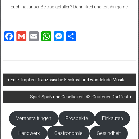
Euch hat unser Beitrag gefallen? Dann liked und teilt ihn gerne.
Facebook
Gmail
Email
WhatsApp
Messenger
Teilen
Beitragsnavigation
Edle Tropfen, französische Feinkost und wandelnde Musik
Spiel, Spaß und Geselligkeit: 43. Gruitener Dorffest
Veranstaltungen
Prospekte
Einkaufen
Handwerk
Gastronomie
Gesundheit