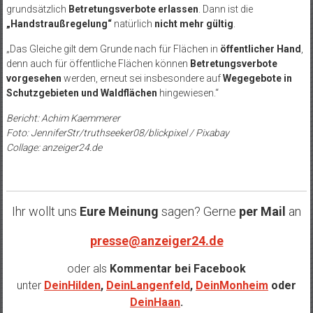
grundsätzlich
Betretungsverbote erlassen
. Dann ist die
„Handstraußregelung“
natürlich
nicht mehr gültig
.
„Das Gleiche gilt dem Grunde nach für Flächen in
öffentlicher Hand
,
denn auch für öffentliche Flächen können
Betretungsverbote
vorgesehen
werden, erneut sei insbesondere auf
Wegegebote in
Schutzgebieten und Waldflächen
hingewiesen.“
Bericht: Achim Kaemmerer
Foto: JenniferStr/truthseeker08/blickpixel / Pixabay
Collage: anzeiger24.de
Ihr wollt uns
Eure Meinung
sagen? Gerne
per Mail
an
presse@anzeiger24.de
oder als
Kommentar bei
Facebook
unter
DeinHilden
,
DeinLangenfeld
,
DeinMonheim
oder
DeinHaan
.