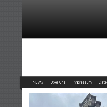
Zum
Inhalt
springen
DeinHaan
News
aus
Haan
NEWS
Über Uns
Impressum
Date