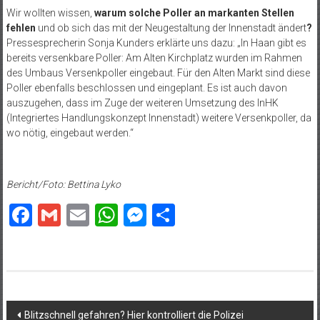
Wir wollten wissen,
warum solche Poller an markanten Stellen
fehlen
und ob sich das mit der Neugestaltung der Innenstadt ändert
?
Pressesprecherin Sonja Kunders erklärte uns dazu: „In Haan gibt es
bereits versenkbare Poller: Am Alten Kirchplatz wurden im Rahmen
des Umbaus Versenkpoller eingebaut. Für den Alten Markt sind diese
Poller ebenfalls beschlossen und eingeplant. Es ist auch davon
auszugehen, dass im Zuge der weiteren Umsetzung des InHK
(Integriertes Handlungskonzept Innenstadt) weitere Versenkpoller, da
wo nötig, eingebaut werden.“
Bericht/Foto: Bettina Lyko
Facebook
Gmail
Email
WhatsApp
Messenger
Teilen
Beitragsnavigation
Blitzschnell gefahren? Hier kontrolliert die Polizei