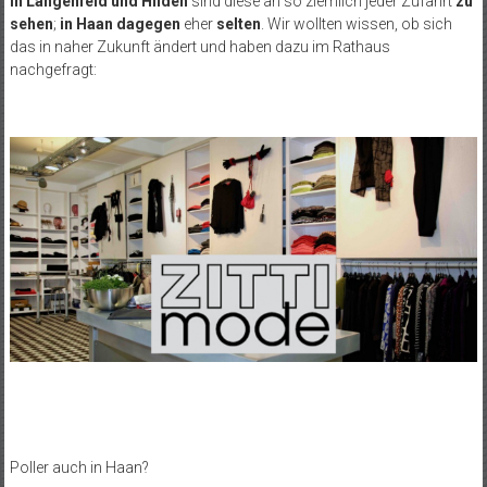
In Langenfeld und Hilden
sind diese an so ziemlich jeder Zufahrt
zu
sehen
;
in Haan dagegen
eher
selten
. Wir wollten wissen, ob sich
das in naher Zukunft ändert und haben dazu im Rathaus
nachgefragt:
Poller auch in Haan?