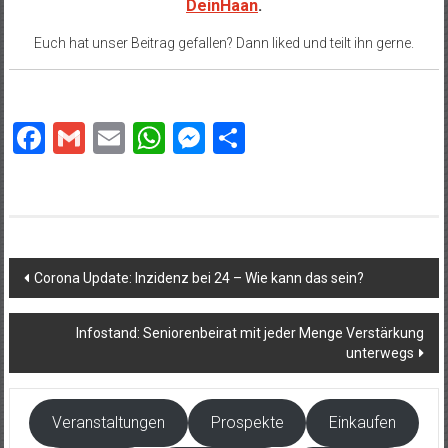
DeinHaan
.
Euch hat unser Beitrag gefallen? Dann liked und teilt ihn gerne.
Facebook
Gmail
Email
WhatsApp
Messenger
Teilen
Beitragsnavigation
Corona Update: Inzidenz bei 24 – Wie kann das sein?
Infostand: Seniorenbeirat mit jeder Menge Verstärkung
unterwegs
Veranstaltungen
Prospekte
Einkaufen