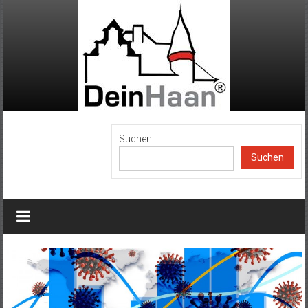
Zum
Inhalt
springen
DeinHaan
Suchen
Suchen
News
aus
Haan