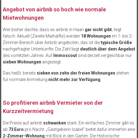
Angebot von airbnb so hoch wie normale
Mietwohnungen
Wer bisher dachte, dass es airbnb in Haan
gar nicht gibt
, liegt
falsch. Aktuell (Zweite Maihälfte) werden
18 Wohnungen
im 1- bis 2-
Zimmer-Bereich über Airbnb angeboten, das ist die
typische Größe
nachgefragter Unterkünfte. Die Zahl liegt
deutlich über dem Angebot
des vorletzten Jahres. Auf
Immoscout
sind derzeit vergleichbar nur
sieben Wohnungen
angezeigt.
Das heißt: bereits
sieben von zehn der freien Wohnungen
stehen
für normale Anmietung
nicht mehr zur Verfügung
.
So profitieren airbnb Vermieter von der
Kurzzeitvermietung
Die Preise auf airbnb
schwanken
stark: Ein einfaches Zimmer gibt es
ab
73 Euro
pro Nacht. „Gastgeberin Isabel“ bietet dafür immerhin eine
2-Zimmer-Wohnung
mit Blick in den Garten. Die Historische