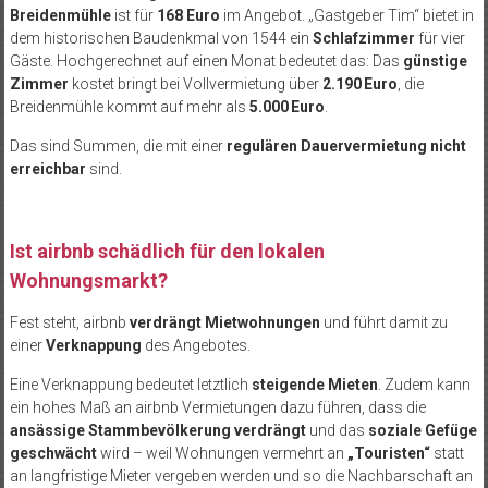
Breidenmühle
ist für
168 Euro
im Angebot. „Gastgeber Tim“ bietet in
dem historischen Baudenkmal von 1544 ein
Schlafzimmer
für vier
Gäste. Hochgerechnet auf einen Monat bedeutet das: Das
günstige
Zimmer
kostet bringt bei Vollvermietung über
2.190 Euro
, die
Breidenmühle kommt auf mehr als
5.000 Euro
.
Das sind Summen, die mit einer
regulären Dauervermietung nicht
erreichbar
sind.
Ist airbnb schädlich für den lokalen
Wohnungsmarkt?
Fest steht, airbnb
verdrängt Mietwohnungen
und führt damit zu
einer
Verknappung
des Angebotes.
Eine Verknappung bedeutet letztlich
steigende Mieten
. Zudem kann
ein hohes Maß an airbnb Vermietungen dazu führen, dass die
ansässige Stammbevölkerung verdrängt
und das
soziale Gefüge
geschwächt
wird – weil Wohnungen vermehrt an
„Touristen“
statt
an langfristige Mieter vergeben werden und so die Nachbarschaft an