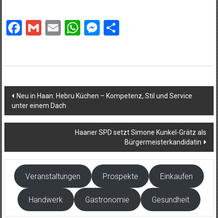
Facebook
Gmail
Email
WhatsApp
Messenger
Teilen
Beitragsnavigation
Neu in Haan: Hebru Küchen – Kompetenz, Stil und Service
unter einem Dach
Haaner SPD setzt Simone Kunkel-Grätz als
Bürgermeisterkandidatin
Veranstaltungen
Prospekte
Einkaufen
Handwerk
Gastronomie
Gesundheit