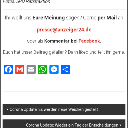
Fotos: SPD Ratsfraktion
Ihr wollt uns
Eure Meinung
sagen? Gerne
per Mail
an
presse@anzeiger24.de
oder als
Kommentar bei
Facebook
.
Euch hat unser Beitrag gefallen? Dann liked und teilt ihn gerne.
Facebook
Gmail
Email
WhatsApp
Messenger
Teilen
Beitragsnavigation
Corona Update: Es werden neue Weichen gestellt
Corona Update: Wieder ein Tag der Entscheidungen