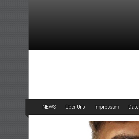
Zum
Inhalt
springen
DeinHaan
News
aus
Haan
NEWS
Über Uns
Impressum
Date