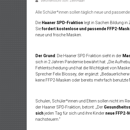
Veröffentlicht von: DeinHaan
Alle Schüler*innen sollen täglich neue und passend
Die
Haaner SPD-Fraktion
legt in Sachen Bildung in
Sie
fordert kostenlose und passende FFP2-Masken
neue und frische Masken.
Der Grund
: Die Haaner SPD Fraktion sieht in der
Mas
sich in 2 Jahren Pandemie bewährt hat: „Die Aufhebu
Fehlentscheidung und hat die Wichtigkeit von Masken 
Sprecher Felix Blossey, der ergänzt: „Bedauerlicherw
keine FFP2-Masken oder bereits mehrfach benutzte 
Schulen, Schüler*innen und Eltern sollen nicht im 
der Haaner SPD-Fraktion, betont: „Der
Gesundheits
sich
jeden Tag für sich und ihre Kinder
neue FFP2-M
nachsteuern.“