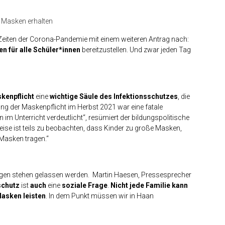
e Masken erhalten
 Zeiten der Corona-Pandemie mit einem weiteren Antrag nach:
 für alle Schüler*innen
bereitzustellen. Und zwar jeden Tag
kenpflicht
eine
wichtige Säule des Infektionsschutzes
, die
ng der Maskenpflicht im Herbst 2021 war eine fatale
im Unterricht verdeutlicht“, resümiert der bildungspolitische
eise ist teils zu beobachten, dass Kinder zu große Masken,
Masken tragen.“
Regen stehen gelassen werden. Martin Haesen, Pressesprecher
schutz
ist
auch
eine
soziale Frage
.
Nicht jede Familie kann
asken leisten
. In dem Punkt müssen wir in Haan