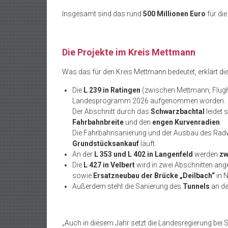
Insgesamt sind das rund
500 Millionen Euro
für di
Die Projekte im Kreis Mettmann
Was das für den Kreis Mettmann bedeutet, erklärt 
Die
L 239 in Ratingen
(zwischen Mettmann, Flugha
Landesprogramm 2026 aufgenommen worden.
Der Abschnitt durch das
Schwarzbachtal
leidet 
Fahrbahnbreite
und den
engen Kurvenradien
.
Die Fahrbahnsanierung und der Ausbau des Rad
Grundstücksankauf
läuft.
An der
L 353 und L 402 in Langenfeld
werden
zw
Die
L 427 in Velbert
wird in zwei Abschnitten an
sowie
Ersatzneubau der Brücke „Deilbach“
in N
Außerdem steht die Sanierung des
Tunnels
an d
„Auch in diesem Jahr setzt die Landesregierung bei St