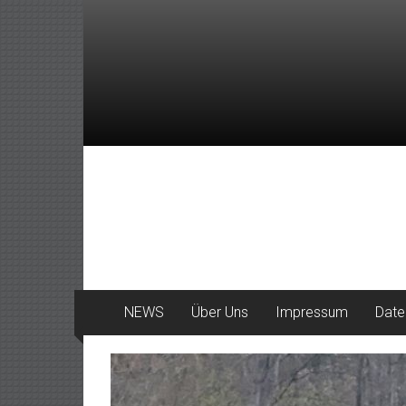
Zum
Inhalt
springen
DeinHaan
News
aus
Haan
NEWS
Über Uns
Impressum
Date