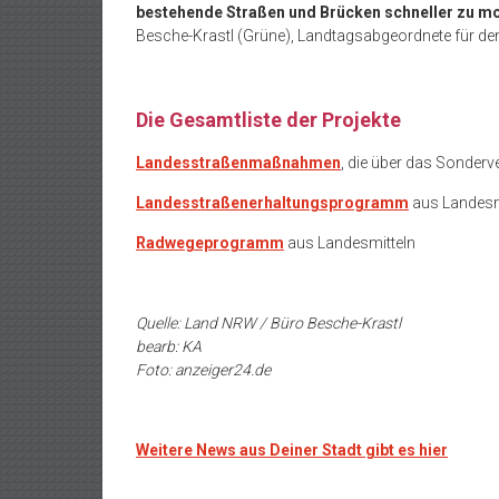
bestehende Straßen und Brücken schneller zu m
Besche-Krastl (Grüne), Landtagsabgeordnete für de
Die Gesamtliste der Projekte
Landesstraßenmaßnahmen
, die über das Sonder
Landesstraßenerhaltungsprogramm
aus Landesm
Radwegeprogramm
aus Landesmitteln
Quelle: Land NRW / Büro Besche-Krastl
bearb: KA
Foto: anzeiger24.de
Weitere News aus Deiner Stadt gibt es hier