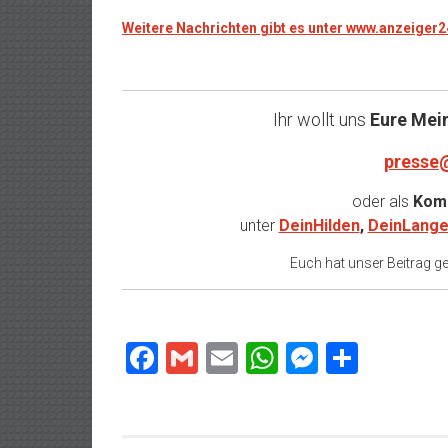
Weitere Nachrichten gibt es unter www.anzeiger
Ihr wollt uns
Eure Mei
presse
oder als
Komm
unter
DeinHilden
,
DeinLange
Euch hat unser Beitrag gef
Facebook
Gmail
Email
WhatsApp
Messeng
Teilen