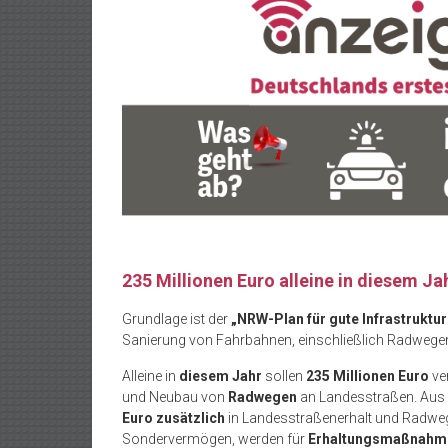
235 Millionen Euro alleine in diesem Ja
Grundlage ist der
„NRW-Plan für gute Infrastruktur
Sanierung von Fahrbahnen, einschließlich Radweg
Alleine in
diesem Jahr
sollen
235 Millionen Euro
ve
und Neubau von
Radwegen
an Landesstraßen. Aus
Euro zusätzlich
in Landesstraßenerhalt und Radwe
Sondervermögen, werden für
Erhaltungsmaßnahme