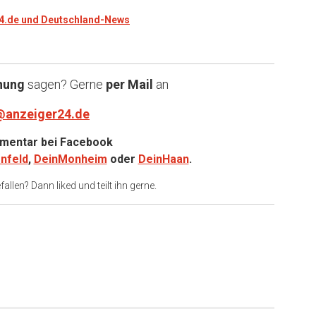
24.de und Deutschland-News
nung
sagen? Gerne
per Mail
an
@anzeiger24.de
entar bei
Facebook
nfeld
,
DeinMonheim
oder
DeinHaan
.
allen? Dann liked und teilt ihn gerne.
er