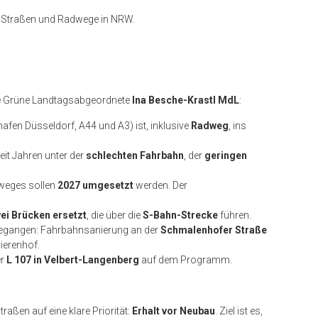
e Straßen und Radwege in NRW.
die Grüne Landtagsabgeordnete
Ina Besche-Krastl MdL
:
fen Düsseldorf, A44 und A3) ist, inklusive
Radweg
, ins
seit Jahren unter der
schlechten Fahrbahn
, der
geringen
weges sollen
2027 umgesetzt
werden. Der
ei Brücken ersetzt
, die über die
S-Bahn-Strecke
führen.
gegangen: Fahrbahnsanierung an der
Schmalenhofer Straße
ierenhof.
er
L 107 in Velbert-Langenberg
auf dem Programm.
raßen auf eine klare Priorität:
Erhalt vor Neubau
. Ziel ist es,