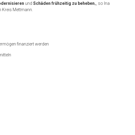
odernisieren
und
Schäden frühzeitig zu beheben
„, so Ina
n Kreis Mettmann.
vermögen finanziert werden
itteln