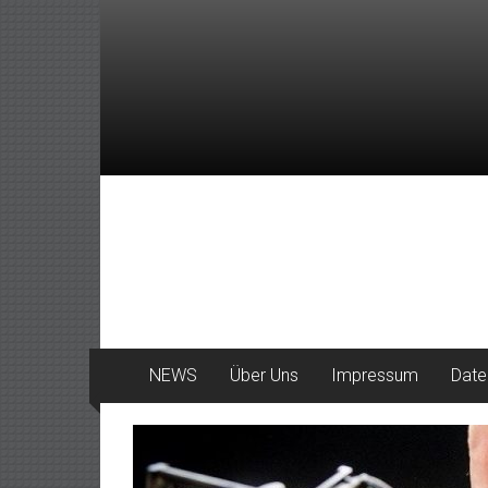
Zum
Inhalt
springen
DeinHaan
News
aus
Haan
NEWS
Über Uns
Impressum
Date