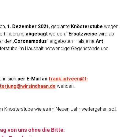
och,
1. Dezember 2021
, geplante
Knösterstube
wegen
verhinderung
abgesagt
werden.“
Ersatzweise
wird ab
r der „
Coronamodus
“ angeboten – als eine
Art
terstube im Haushalt notwendige Gegenstände und
ann sich
per E-Mail an
frank.intveen@t-
uterjung@wirsindhaan.de
wenden.
 Knösterstube wie es im Neuen Jahr weitergehen soll.
ag von uns ohne die Bitte: