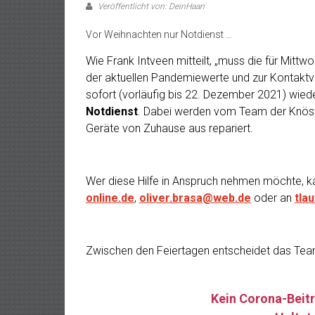
Veröffentlicht von: DeinHaan
Vor Weihnachten nur Notdienst …
Wie Frank Intveen mitteilt, „muss die für Mittw
der aktuellen Pandemiewerte und zur Kontakt
sofort (vorläufig bis 22. Dezember 2021) wiede
Notdienst
. Dabei werden vom Team der Knös
Geräte von Zuhause aus repariert.
Wer diese Hilfe in Anspruch nehmen möchte, k
online.de
,
oliver.brasa@web.de
oder an
tla
Zwischen den Feiertagen entscheidet das Team
Kein Corona-Beitr