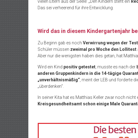
vielen Eltern aus der Seele: „Den Kindern steht ein
Rec
Das sei verheerend für ihre Entwicklung.
Wird das in diesem Kindergartenjahr b
Zu Beginn gab es noch
Verwirrung wegen der Tes
Schüler müssen
zweimal pro Woche den Lollitest
Aber nur die wenigsten haben dies getan, hat Matthias 
Wird ein Kind
positiv getestet
, musste es nach der
anderen Gruppenkindern in die 14-tägige Quaran
„unverhältnismäßig“
, meint der LEB und forderte d
„überdenken“.
In seiner Kita hat es Matthias Keller zwar noch nicht e
Kreisgesundheitsamt schon einige Male Quarant