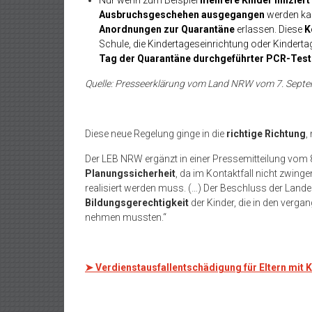
Ausbruchsgeschehen ausgegangen
werden ka
Anordnungen zur Quarantäne
erlassen. Diese
K
Schule, die Kindertageseinrichtung oder Kindert
Tag der Quarantäne durchgeführter PCR-Test 
Quelle: Presseerklärung vom Land NRW vom 7. Sept
Diese neue Regelung ginge in die
richtige Richtung
,
Der LEB NRW ergänzt in einer Pressemitteilung vom 
Planungssicherheit
, da im Kontaktfall nicht zwing
realisiert werden muss. (…) Der Beschluss der Land
Bildungsgerechtigkeit
der Kinder, die in den verga
nehmen mussten.“
➤ Verdienstausfallentschädigung für Eltern mit K