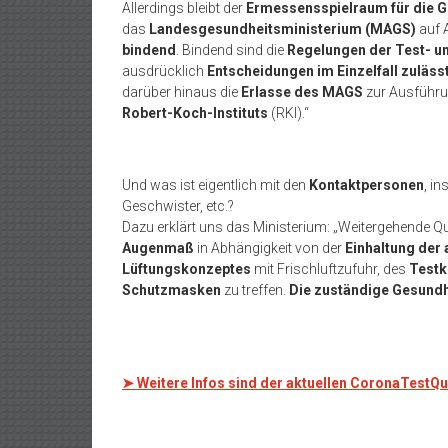
Allerdings bleibt der
Ermessensspielraum für die 
das
Landesgesundheitsministerium (MAGS)
auf 
bindend
. Bindend sind die
Regelungen der Test- 
ausdrücklich
Entscheidungen im Einzelfall zuläss
darüber hinaus die
Erlasse des MAGS
zur Ausführu
Robert-Koch-Instituts
(RKI).“
Und was ist eigentlich mit den
Kontaktpersonen
, i
Geschwister, etc.?
Dazu erklärt uns das Ministerium: „Weitergehende
Augenmaß
in Abhängigkeit von der
Einhaltung de
Lüftungskonzeptes
mit Frischluftzufuhr, des
Testk
Schutzmasken
zu treffen.
Die zuständige Gesundhe
➤ Weitere Infos sind der aktuellen CoronaTest