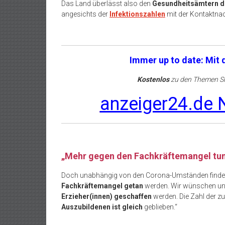
Das Land überlässt also den
Gesundheitsämtern d
angesichts der
Infektionszahlen
mit der Kontaktna
Immer up to date: Mit
Kostenlos
zu den Themen Sh
anzeiger24.de N
„Mehr gegen den Fachkräftemangel tun
Doch unabhängig von den Corona-Umständen findet 
Fachkräftemangel getan
werden. Wir wünschen u
Erzieher(innen) geschaffen
werden. Die Zahl der zu
Auszubildenen ist gleich
geblieben.“