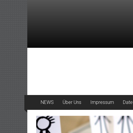
Zum
Inhalt
springen
DeinHaan
News
aus
Haan
NEWS
Über Uns
Impressum
Date