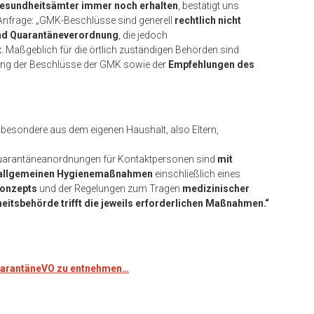
Gesundheitsämter immer noch erhalten
, bestätigt uns
Anfrage: „GMK-Beschlüsse sind generell
rechtlich nicht
und Quarantäneverordnung
, die jedoch
t
. Maßgeblich für die örtlich zuständigen Behörden sind
ng der Beschlüsse der GMK sowie der
Empfehlungen des
nsbesondere aus dem eigenen Haushalt, also Eltern,
 Quarantäneanordnungen für Kontaktpersonen sind
mit
r allgemeinen Hygienemaßnahmen
einschließlich eines
onzepts
und der Regelungen zum Tragen
medizinischer
itsbehörde trifft die jeweils erforderlichen Maßnahmen.“
QuarantäneVO zu entnehmen…