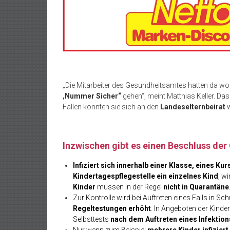
„Die Mitarbeiter des Gesundheitsamtes hatten da wo
‚Nummer Sicher“
gehen“, meint Matthias Keller. Da
Fällen konnten sie sich an den
Landeselternbeirat
w
Inzwischen gibt es einen Beschluss de
Infiziert sich innerhalb einer Klasse, eines K
Kindertagespflegestelle ein einzelnes Kind
, w
Kinder
müssen in der Regel
nicht in Quarantäne
Zur Kontrolle wird bei Auftreten eines Falls in Sc
Regeltestungen erhöht
. In Angeboten der Kinde
Selbsttests
nach dem Auftreten eines Infektions
Nur wenn zum Beispiel
mehrere Kinder infiziert