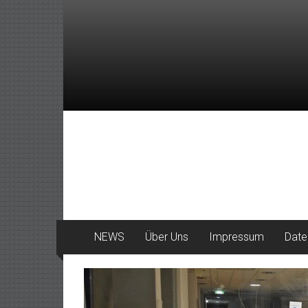
Zum
Inhalt
springen
DeinHaan
News
aus
Haan
NEWS
Über Uns
Impressum
Date