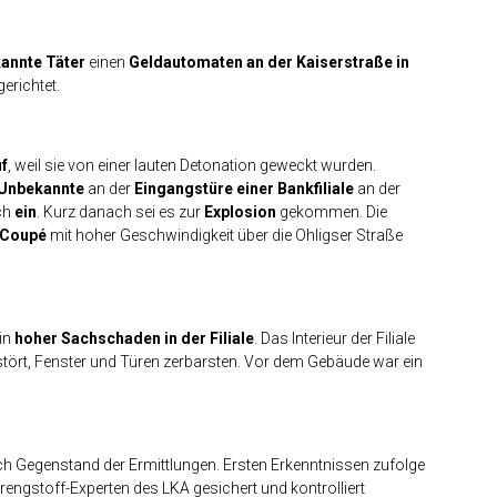
annte Täter
einen
Geldautomaten an der Kaiserstraße in
erichtet.
f
, weil sie von einer lauten Detonation geweckt wurden.
Unbekannte
an der
Eingangstüre einer Bankfiliale
an der
ich
ein
. Kurz danach sei es zur
Explosion
gekommen. Die
 Coupé
mit hoher Geschwindigkeit über die Ohligser Straße
in
hoher Sachschaden in der Filiale
. Das Interieur der Filiale
stört, Fenster und Türen zerbarsten. Vor dem Gebäude war ein
noch Gegenstand der Ermittlungen. Ersten Erkenntnissen zufolge
rengstoff-Experten des LKA gesichert und kontrolliert