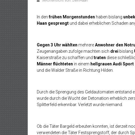
Veröffentlicht von: DeinHaan
In den
frühen Morgenstunden
haben bislang
unbek
Haan gesprengt
und dabei erheblichen Schaden ang
Gegen 3 Uhr wählten
mehrere
Anwohner den Notru
Zeugenangaben zufolge machten sich
drei
bislang
Kaiserstraße zu schaffen und
traten
diese schließl
Männer flüchteten
in einem
hellgrauen Audi Sport
und die Walder Straße in Richtung Hilden.
Durch die Sprengung des Geldautomaten entstand e
wurde durch die Wucht der Detonation erheblich zer
Splitterfeld erkennbar. Verletzt wurde niemand.
Ob die Täter Bargeld erbeuten konnten, ist derzeit 
verwendeten die Täter Festsprengstoff, der durch Sp