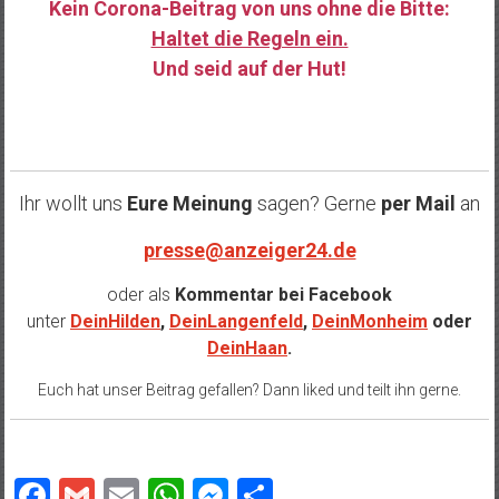
Kein Corona-Beitrag von uns ohne die Bitte:
Haltet die Regeln ein.
Und seid auf der Hut!
……
Ihr wollt uns
Eure Meinung
sagen? Gerne
per Mail
an
presse@anzeiger24.de
oder als
Kommentar bei
Facebook
unter
DeinHilden
,
DeinLangenfeld
,
DeinMonheim
oder
DeinHaan
.
Euch hat unser Beitrag gefallen? Dann liked und teilt ihn gerne.
Facebook
Gmail
Email
WhatsApp
Messenger
Teilen