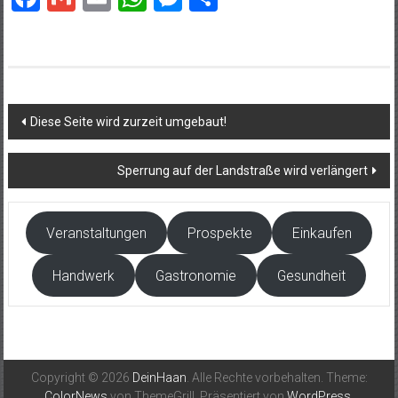
Beitragsnavigation
Diese Seite wird zurzeit umgebaut!
Sperrung auf der Landstraße wird verlängert
Veranstaltungen
Prospekte
Einkaufen
Handwerk
Gastronomie
Gesundheit
Copyright © 2026
DeinHaan
. Alle Rechte vorbehalten. Theme:
ColorNews
von ThemeGrill. Präsentiert von
WordPress
.