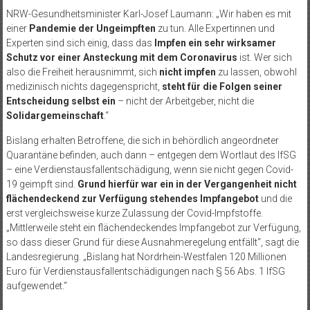
NRW-Gesundheitsminister Karl-Josef Laumann: „Wir haben es mit
einer
Pandemie der Ungeimpften
zu tun. Alle Expertinnen und
Experten sind sich einig, dass das
Impfen ein sehr wirksamer
Schutz vor einer Ansteckung mit dem Coronavirus
ist. Wer sich
also die Freiheit herausnimmt, sich
nicht impfen
zu lassen, obwohl
medizinisch nichts dagegenspricht,
steht für die Folgen seiner
Entscheidung selbst ein
– nicht der Arbeitgeber, nicht die
Solidargemeinschaft
.“
Bislang erhalten Betroffene, die sich in behördlich angeordneter
Quarantäne befinden, auch dann – entgegen dem Wortlaut des IfSG
– eine Verdienstausfallentschädigung, wenn sie nicht gegen Covid-
19 geimpft sind.
Grund hierfür war ein in der Vergangenheit nicht
flächendeckend zur Verfügung stehendes Impfangebot
und die
erst vergleichsweise kurze Zulassung der Covid-Impfstoffe.
„Mittlerweile steht ein flächendeckendes Impfangebot zur Verfügung,
so dass dieser Grund für diese Ausnahmeregelung entfällt“, sagt die
Landesregierung. „Bislang hat Nordrhein-Westfalen 120 Millionen
Euro für Verdienstausfallentschädigungen nach § 56 Abs. 1 IfSG
aufgewendet.“