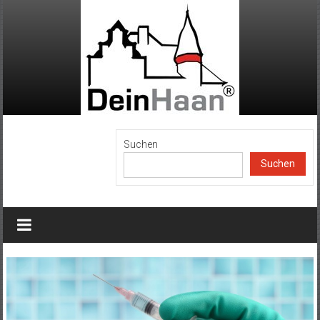
Zum
Inhalt
springen
DeinHaan
Suchen
Suchen
News
aus
Haan