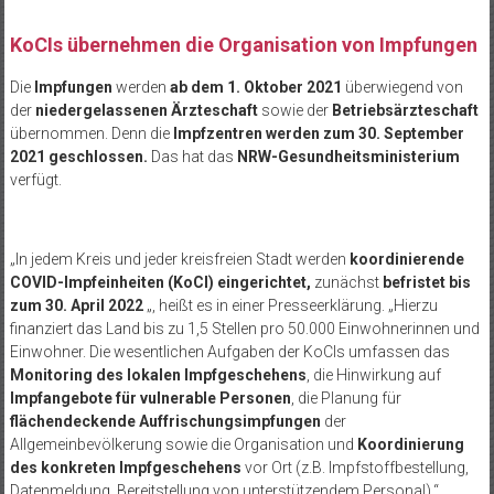
KoCIs übernehmen die Organisation von Impfungen
Die
Impfungen
werden
ab dem 1. Oktober 2021
überwiegend von
der
niedergelassenen Ärzteschaft
sowie der
Betriebsärzteschaft
übernommen. Denn die
Impfzentren werden zum 30. September
2021 geschlossen.
Das hat das
NRW-Gesundheitsministerium
verfügt.
„In jedem Kreis und jeder kreisfreien Stadt werden
koordinierende
COVID-Impfeinheiten (KoCI) eingerichtet,
zunächst
befristet bis
zum 30. April 2022
„, heißt es in einer Presseerklärung. „Hierzu
finanziert das Land bis zu 1,5 Stellen pro 50.000 Einwohnerinnen und
Einwohner. Die wesentlichen Aufgaben der KoCIs umfassen das
Monitoring des lokalen Impfgeschehens
, die Hinwirkung auf
Impfangebote für vulnerable Personen
, die Planung für
flächendeckende Auffrischungsimpfungen
der
Allgemeinbevölkerung sowie die Organisation und
Koordinierung
des konkreten Impfgeschehens
vor Ort (z.B. Impfstoffbestellung,
Datenmeldung, Bereitstellung von unterstützendem Personal).“