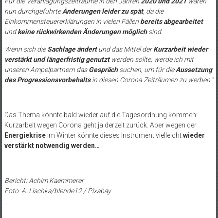
Für die Veranlagungszeiträume in den Jahren
2020 und 2021
wären
nun durchgeführte
Änderungen leider zu spät
, da die
Einkommensteuererklärungen in vielen Fällen
bereits abgearbeitet
und
keine rückwirkenden Änderungen möglich
sind.
Wenn sich die
Sachlage ändert
und das Mittel der
Kurzarbeit wieder
verstärkt und längerfristig genutzt
werden sollte, werde ich mit
unseren Ampelpartnern das
Gespräch
suchen, um für die
Aussetzung
des Progressionsvorbehalts
in diesen Corona-Zeiträumen zu werben.“
Das Thema könnte bald wieder auf die Tagesordnung kommen:
Kurzarbeit wegen Corona geht ja derzeit zurück. Aber wegen der
Energiekrise
im Winter könnte dieses Instrument vielleicht
wieder
verstärkt notwendig werden…
Bericht: Achim Kaemmerer
Foto: A. Lischka/blende12 / Pixabay