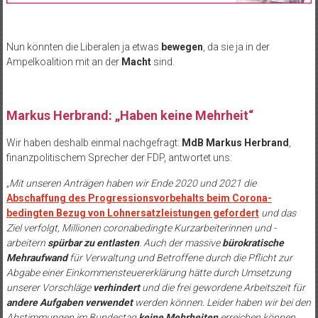
Nun könnten die Liberalen ja etwas
bewegen
, da sie ja in der
Ampelkoalition mit an der
Macht
sind.
Markus Herbrand: „Haben keine Mehrheit“
Wir haben deshalb einmal nachgefragt:
MdB Markus Herbrand
,
finanzpolitischem Sprecher der FDP, antwortet uns:
„Mit unseren Anträgen haben wir Ende 2020 und 2021 die
Abschaffung des Progressionsvorbehalts beim Corona-
bedingten Bezug von Lohnersatzleistungen gefordert
und das
Ziel verfolgt, Millionen coronabedingte Kurzarbeiterinnen und -
arbeitern
spürbar zu entlasten
. Auch der massive
bürokratische
Mehraufwand
für Verwaltung und Betroffene durch die Pflicht zur
Abgabe einer Einkommensteuererklärung hätte durch Umsetzung
unserer Vorschläge
verhindert
und die frei gewordene Arbeitszeit für
andere Aufgaben verwendet
werden können. Leider haben wir bei den
Abstimmungen im Bundestag
keine Mehrheiten
erreichen können.