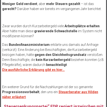
Weniger Geld verdient
, aber
mehr Steuern gezahlt
– ist das
gerecht?
Darüber haben wir bereits im vergangenen Jahr berichtet.
Zwar wurden durch Kurzarbeitergeld viele
Arbeitsplätze erhalten
.
Aber hätte man diese
gravierende Schwachstelle
im System nicht
modifizieren können?
Das
Bundesfinanzministerium
erklärte uns damals auf Anfrage
(verkürzt): Eine Änderung bei Beschäftigten, die Kurzarbeitergeld
bezogen haben, hätte
gegen den Gleichheitsgrundsatz
verstoßen.
Denn Beschäftigte, die
kein Kurzarbeitergeld
beziehen konnten (z.B.
Pflegekräfte), wären dadurch
benachteiligt
.
Die ausführliche Erklärung gibt es hier…
Ein weiterer Grund für die Nachzahlungen ist der so genannte
Progressionsvorbehalt
, den uns ein
Steuerberater aus Hilden
näher erläutert
.
„Steuersenkungspartei“ FDP regiert inzwischen mit: