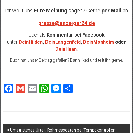
Ihr wollt uns
Eure Meinung
sagen? Gerne
per Mail
an
presse@anzeiger24.de
oder als
Kommentar bei
Facebook
unter
DeinHilden
,
DeinLangenfeld
,
DeinMonheim
oder
DeinHaan
.
Euch hat unser Beitrag gefallen? Dann liked und teilt ihn gerne.
Facebook
Gmail
Email
WhatsApp
Messenger
Teilen
Beitragsnavigation
Umstrittenes Urteil: Rohmessdaten bei Tempokontrollen